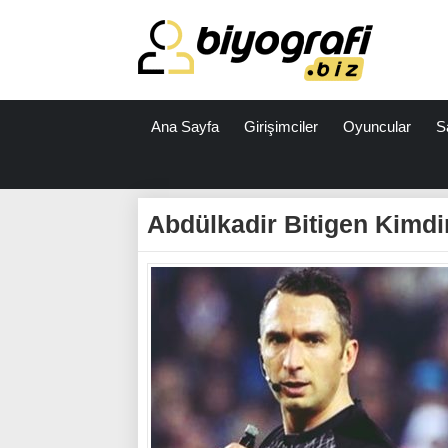
Ana Sayfa
Girişimciler
Oyuncular
S
ataşehir
escort
Abdülkadir Bitigen Kimdi
bodrum
escort
izmit
escort
escort
antalya
antalya
escort