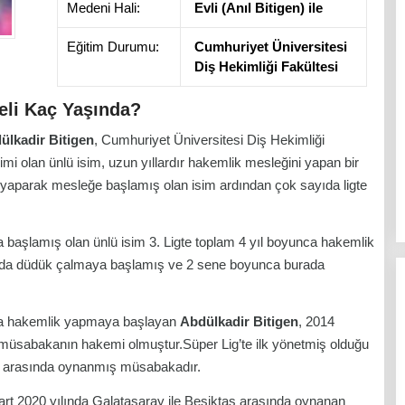
Medeni Hali:
Evli (Anıl Bitigen) ile
Eğitim Durumu:
Cumhuriyet Üniversitesi
Diş Hekimliği Fakültesi
eli Kaç Yaşında?
ülkadir Bitigen
, Cumhuriyet Üniversitesi Diş Hekimliği
 olan ünlü isim, uzun yıllardır hakemlik mesleğini yapan bir
ik yaparak mesleğe başlamış olan isim ardından çok sayıda ligte
a başlamış olan ünlü isim 3. Ligte toplam 4 yıl boyunca hakemlik
arında düdük çalmaya başlamış ve 2 sene boyunca burada
nda hakemlik yapmaya başlayan
Abdülkadir Bitigen
, 2014
da müsabakanın hakemi olmuştur.Süper Lig’te ilk yönetmiş olduğu
rı arasında oynanmış müsabakadır.
Mart 2020 yılında Galatasaray ile Beşiktaş arasında oynanan