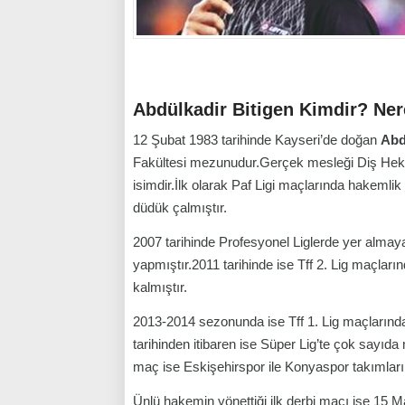
Abdülkadir Bitigen Kimdir? Ner
12 Şubat 1983 tarihinde Kayseri’de doğan
Abd
Fakültesi mezunudur.Gerçek mesleği Diş Hekimi
isimdir.İlk olarak Paf Ligi maçlarında hakeml
düdük çalmıştır.
2007 tarihinde Profesyonel Liglerde yer almay
yapmıştır.2011 tarihinde ise Tff 2. Lig maçl
kalmıştır.
2013-2014 sezonunda ise Tff 1. Lig maçları
tarihinden itibaren ise Süper Lig’te çok sayı
maç ise Eskişehirspor ile Konyaspor takımla
Ünlü hakemin yönettiği ilk derbi maçı ise 15 