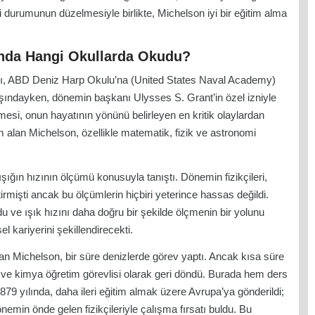
i durumunun düzelmesiyle birlikte, Michelson iyi bir eğitim alma
ında Hangi Okullarda Okudu?
sı, ABD Deniz Harp Okulu’na (United States Naval Academy)
aşındayken, dönemin başkanı Ulysses S. Grant’in özel izniyle
mesi, onun hayatının yönünü belirleyen en kritik olaylardan
tim alan Michelson, özellikle matematik, fizik ve astronomi
ışığın hızının ölçümü konusuyla tanıştı. Dönemin fizikçileri,
ştirmişti ancak bu ölçümlerin hiçbiri yeterince hassas değildi.
 ve ışık hızını daha doğru bir şekilde ölçmenin bir yolunu
l kariyerini şekillendirecekti.
n Michelson, bir süre denizlerde görev yaptı. Ancak kısa süre
k ve kimya öğretim görevlisi olarak geri döndü. Burada hem ders
879 yılında, daha ileri eğitim almak üzere Avrupa’ya gönderildi;
önemin önde gelen fizikçileriyle çalışma fırsatı buldu. Bu