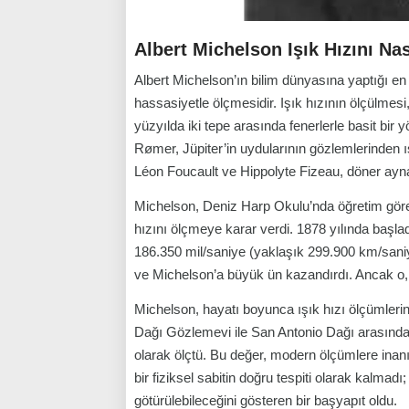
Albert Michelson Işık Hızını Na
Albert Michelson’ın bilim dünyasına yaptığı en 
hassasiyetle ölçmesidir. Işık hızının ölçülmesi, 
yüzyılda iki tepe arasında fenerlerle basit b
Rømer, Jüpiter’in uydularının gözlemlerinden ış
Léon Foucault ve Hippolyte Fizeau, döner ayna
Michelson, Deniz Harp Okulu’nda öğretim görevl
hızını ölçmeye karar verdi. 1878 yılında başla
186.350 mil/saniye (yaklaşık 299.900 km/sani
ve Michelson’a büyük ün kazandırdı. Ancak o,
Michelson, hayatı boyunca ışık hızı ölçümlerini
Dağı Gözlemevi ile San Antonio Dağı arasında 
olarak ölçtü. Bu değer, modern ölçümlere inan
bir fiziksel sabitin doğru tespiti olarak kalmad
götürülebileceğini gösteren bir başyapıt oldu.