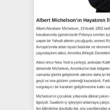
Albert Michelson’ın Hayatının İl
Albert Abraham Michelson, 19 Aralık 1852 tari
kasabasında (günümüzde Polonya sınırları içe
yapan bir Yahudi ailenin çocuğuydu; annesi Ro
Avrupa’sında artan siyasi baskılar ve ekonomik
yaşındayken ailesi, Amerika Birleşik Devletleri’
Ailesi önce New York’a yerleşti, ardından Ka
dönemde Michelson, Amerika’nın batı bölgeler
zamanla işlerini geliştirerek ailesine daha iyi 
geçti ve ona gözlem yeteneği kazandırdı. Farklı
sorgulayıcı bir karakter geliştirmesine katkı sa
Michelson’ın çocukluk yıllarında dikkat çeken 
ilgisiydi. Saatlerin iç işleyişini anlamaya çalış
fen bilimlerine duyduğu ilgi, onu yaşıtlarından 