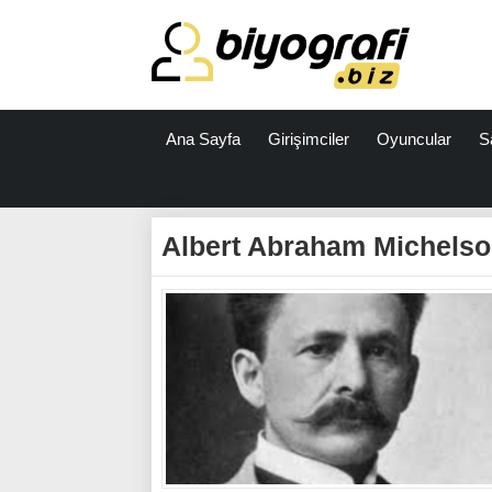
Ana Sayfa
Girişimciler
Oyuncular
S
ataşehir
escort
Albert Abraham Michelso
bodrum
escort
izmit
escort
escort
antalya
antalya
escort