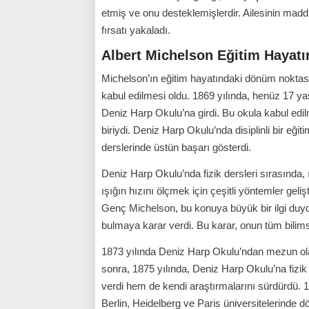
etmiş ve onu desteklemişlerdir. Ailesinin madd
fırsatı yakaladı.
Albert Michelson Eğitim Hayat
Michelson’ın eğitim hayatındaki dönüm nokta
kabul edilmesi oldu. 1869 yılında, henüz 17 y
Deniz Harp Okulu’na girdi. Bu okula kabul edil
biriydi. Deniz Harp Okulu’nda disiplinli bir eği
derslerinde üstün başarı gösterdi.
Deniz Harp Okulu’nda fizik dersleri sırasında, 
ışığın hızını ölçmek için çeşitli yöntemler geli
Genç Michelson, bu konuya büyük bir ilgi duydu
bulmaya karar verdi. Bu karar, onun tüm bilimse
1873 yılında Deniz Harp Okulu’ndan mezun ola
sonra, 1875 yılında, Deniz Harp Okulu’na fizi
verdi hem de kendi araştırmalarını sürdürdü. 1
Berlin, Heidelberg ve Paris üniversitelerinde d