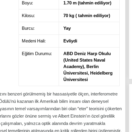
Boyu:
1.70 m (tahmin ediliyor)
Kilosu:
70 kg ( tahmin ediliyor)
Burcu:
Yay
Medeni Hali:
Evliydi
Eğitim Durumu:
ABD Deniz Harp Okulu
(United States Naval
Academy), Berlin
Üniversitesi, Heidelberg
Üniversitesi
ızını benzeri görülmemiş bir hassasiyetle ölçen, interferometre
 Ödülü’nü kazanan ilk Amerikalı bilim insanı olan deneysel
nyasının temel varsayımlarından biri olan “eter” teorisini çökerten
rlarını gözler önüne sermiş ve Albert Einstein’ın özel görelilik
 çalışmaları, yalnızca optik alanında devrim yaratmakla
temellerinin atılmasında en kritik rollerden birini üstlenmiştir.