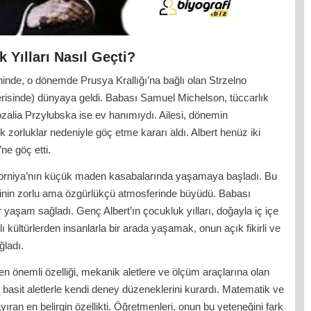
k Yılları Nasıl Geçti?
hinde, o dönemde Prusya Krallığı’na bağlı olan Strzelno
risinde) dünyaya geldi. Babası Samuel Michelson, tüccarlık
zalia Przyłubska ise ev hanımıydı. Ailesi, dönemin
 zorluklar nedeniyle göç etme kararı aldı. Albert henüz iki
ne göç etti.
liforniya’nın küçük maden kasabalarında yaşamaya başladı. Bu
inin zorlu ama özgürlükçü atmosferinde büyüdü. Babası
bir yaşam sağladı. Genç Albert’ın çocukluk yılları, doğayla iç içe
 kültürlerden insanlarla bir arada yaşamak, onun açık fikirli ve
ğladı.
en önemli özelliği, mekanik aletlere ve ölçüm araçlarına olan
ır, basit aletlerle kendi deney düzeneklerini kurardı. Matematik ve
ayıran en belirgin özellikti. Öğretmenleri, onun bu yeteneğini fark