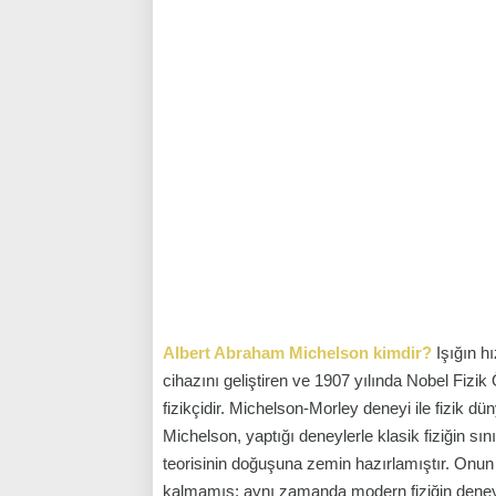
Albert Abraham Michelson kimdir?
Işığın h
cihazını geliştiren ve 1907 yılında Nobel Fizik
fizikçidir. Michelson-Morley deneyi ile fizik dü
Michelson, yaptığı deneylerle klasik fiziğin sını
teorisinin doğuşuna zemin hazırlamıştır. Onun
kalmamış; aynı zamanda modern fiziğin deneysel 