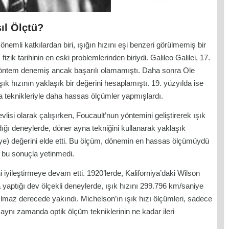
sıl Ölçtü?
önemli katkılardan biri, ışığın hızını eşi benzeri görülmemiş bir
fizik tarihinin en eski problemlerinden biriydi. Galileo Galilei, 17.
ir yöntem denemiş ancak başarılı olamamıştı. Daha sonra Ole
ık hızının yaklaşık bir değerini hesaplamıştı. 19. yüzyılda ise
 teknikleriyle daha hassas ölçümler yapmışlardı.
isi olarak çalışırken, Foucault’nun yöntemini geliştirerek ışık
dığı deneylerde, döner ayna tekniğini kullanarak yaklaşık
ye) değerini elde etti. Bu ölçüm, dönemin en hassas ölçümüydü
 bu sonuçla yetinmedi.
 iyileştirmeye devam etti. 1920’lerde, Kaliforniya’daki Wilson
yaptığı dev ölçekli deneylerde, ışık hızını 299.796 km/saniye
ılmaz derecede yakındı. Michelson’ın ışık hızı ölçümleri, sadece
ı; aynı zamanda optik ölçüm tekniklerinin ne kadar ileri