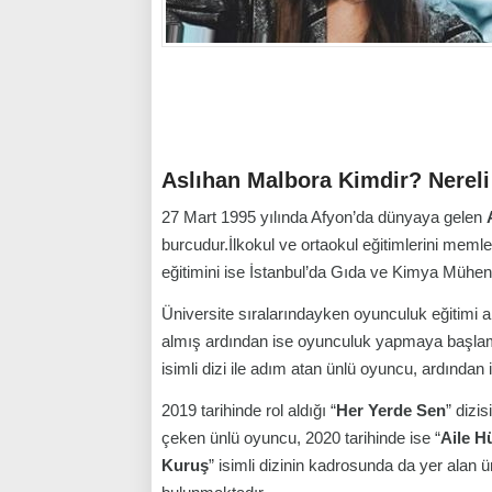
Aslıhan Malbora Kimdir? Nerel
27 Mart 1995 yılında Afyon’da dünyaya gelen
burcudur.İlkokul ve ortaokul eğitimlerini meml
eğitimini ise İstanbul’da Gıda ve Kimya Mühe
Üniversite sıralarındayken oyunculuk eğitimi a
almış ardından ise oyunculuk yapmaya başlamışt
isimli dizi ile adım atan ünlü oyuncu, ardından 
2019 tarihinde rol aldığı “
Her Yerde Sen
” dizi
çeken ünlü oyuncu, 2020 tarihinde ise “
Aile H
Kuruş
” isimli dizinin kadrosunda da yer alan