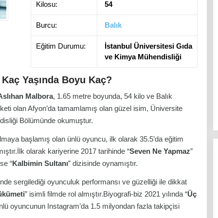
Kilosu:
54
Burcu:
Balık
Eğitim Durumu:
İstanbul Üniversitesi Gıda
ve Kimya Mühendisliği
i Kaç Yaşında Boyu Kaç?
Aslıhan Malbora
, 1.65 metre boyunda, 54 kilo ve Balık
eketi olan Afyon’da tamamlamış olan güzel isim, Üniversite
ndisliği Bölümünde okumuştur.
lmaya başlamış olan ünlü oyuncu, ilk olarak 35.5’da eğitim
ır.İlk olarak kariyerine 2017 tarihinde “
Seven Ne Yapmaz
”
ise “
Kalbimin Sultanı
” dizisinde oynamıştır.
sinde sergilediği oyunculuk performansı ve güzelliği ile dikkat
ükümeti
” isimli filmde rol almıştır.Biyografi-biz 2021 yılında “
Üç
 ünlü oyuncunun Instagram’da 1.5 milyondan fazla takipçisi