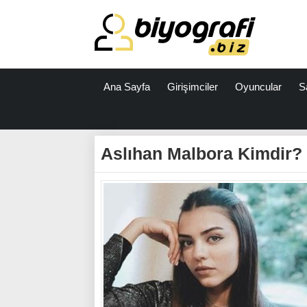
Ana Sayfa
Girişimciler
Oyuncular
S
ataşehir
escort
Aslıhan Malbora Kimdir?
bodrum
escort
izmit
escort
escort
antalya
antalya
escort