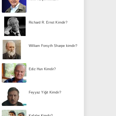
Richard R. Ernst Kimdir?
William Forsyth Sharpe kimdir?
Ediz Hun Kimdir?
Feyyaz Yiğit Kimdir?
Kafalar Kimdir?