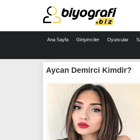
Ana Sayfa
Girişimciler
Oyuncular
S
ataşehir
escort
Aycan Demirci Kimdir?
bodrum
escort
izmit
escort
escort
antalya
antalya
escort