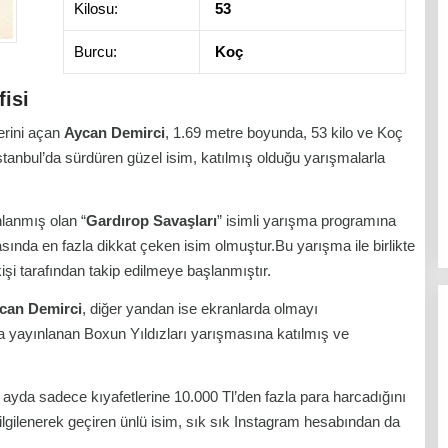
Kilosu:
53
Burcu:
Koç
isi
erini açan
Aycan Demirci
, 1.69 metre boyunda, 53 kilo ve Koç
anbul’da sürdüren güzel isim, katılmış olduğu yarışmalarla
nlanmış olan “
Gardırop Savaşları
” isimli yarışma programına
arasında en fazla dikkat çeken isim olmuştur.Bu yarışma ile birlikte
işi tarafından takip edilmeye başlanmıştır.
can Demirci
, diğer yandan ise ekranlarda olmayı
a yayınlanan Boxun Yıldızları yarışmasına katılmış ve
ayda sadece kıyafetlerine 10.000 Tl’den fazla para harcadığını
 ilgilenerek geçiren ünlü isim, sık sık Instagram hesabından da