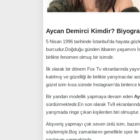
Aycan Demirci Kimdir? Biyograf
5 Nisan 1996 tarihinde İstanbul’da hayata gözl
burcudur.Doğduğu günden itibaren yaşamını İst
birlikte fenomen olmuş bir isimdir.
İlk olarak bir dönem Fox Tv ekranlarında yayı
katılmış ve güzelliği ile birlikte yarışmacılar 
güzel isim kısa sürede Instagram’da binlerce k
Bir yandan modellik yapmaya devam eden
Ay
sürdürmektedir.En son olarak Tv8 ekranlarınd
yarışmada ringe çıkan kişilerden biri olmuştur.
Alışveriş yapmayı çok seven ünlü isim, bazen 
söylemiştir.Boş zamanlarını genellikle spor ile
paylaşım yapmaktadır.