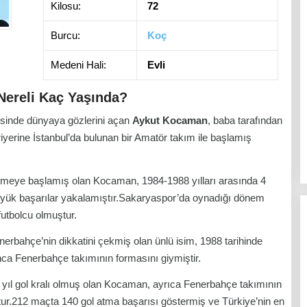
Kilosu:
72
Burcu:
Koç
Medeni Hali:
Evli
ereli Kaç Yaşında?
esinde dünyaya gözlerini açan
Aykut Kocaman
, baba tarafından
ariyerine İstanbul’da bulunan bir Amatör takım ile başlamış
ymeye başlamış olan Kocaman, 1984-1988 yılları arasında 4
ük başarılar yakalamıştır.Sakaryaspor’da oynadığı dönem
futbolcu olmuştur.
nerbahçe’nin dikkatini çekmiş olan ünlü isim, 1988 tarihinde
ca Fenerbahçe takımının formasını giymiştir.
 yıl gol kralı olmuş olan Kocaman, ayrıca Fenerbahçe takımının
r.212 maçta 140 gol atma başarısı göstermiş ve Türkiye’nin en