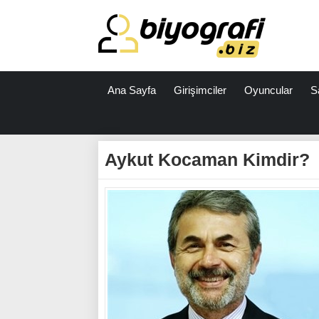
Ana Sayfa
Girişimciler
Oyuncular
S
ataşehir
escort
Aykut Kocaman Kimdir?
bodrum
escort
izmit
escort
escort
antalya
antalya
escort