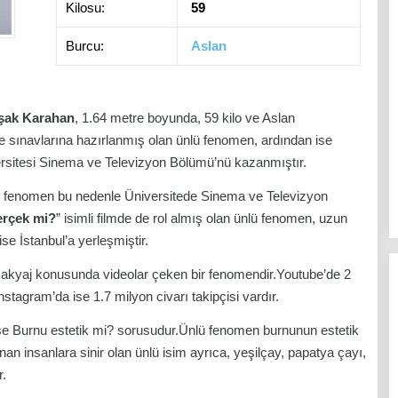
Kilosu:
59
Burcu:
Aslan
şak Karahan
, 1.64 metre boyunda, 59 kilo ve Aslan
ite sınavlarına hazırlanmış olan ünlü fenomen, ardından ise
rsitesi Sinema ve Televizyon Bölümü’nü kazanmıştır.
lü fenomen bu nedenle Üniversitede Sinema ve Televizyon
erçek mi?
” isimli filmde de rol almış olan ünlü fenomen, uzun
se İstanbul’a yerleşmiştir.
makyaj konusunda videolar çeken bir fenomendir.Youtube’de 2
nstagram’da ise 1.7 milyon civarı takipçisi vardır.
se Burnu estetik mi? sorusudur.Ünlü fenomen burnunun estetik
an insanlara sinir olan ünlü isim ayrıca, yeşilçay, papatya çayı,
r.