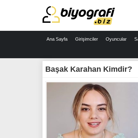
Ana Sayfa
Girişimciler
Oyuncular
S
ataşehir
escort
Başak Karahan Kimdir?
bodrum
escort
izmit
escort
escort
antalya
antalya
escort