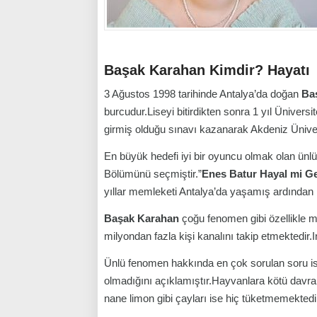
Başak Karahan Kimdir? Hayatı
3 Ağustos 1998 tarihinde Antalya’da doğan
Ba
burcudur.Liseyi bitirdikten sonra 1 yıl Ünivers
girmiş olduğu sınavı kazanarak Akdeniz Ünive
En büyük hedefi iyi bir oyuncu olmak olan ün
Bölümünü seçmiştir.”
Enes Batur Hayal mi G
yıllar memleketi Antalya’da yaşamış ardından i
Başak Karahan
çoğu fenomen gibi özellikle 
milyondan fazla kişi kanalını takip etmektedir.I
Ünlü fenomen hakkında en çok sorulan soru i
olmadığını açıklamıştır.Hayvanlara kötü davran
nane limon gibi çayları ise hiç tüketmemektedi