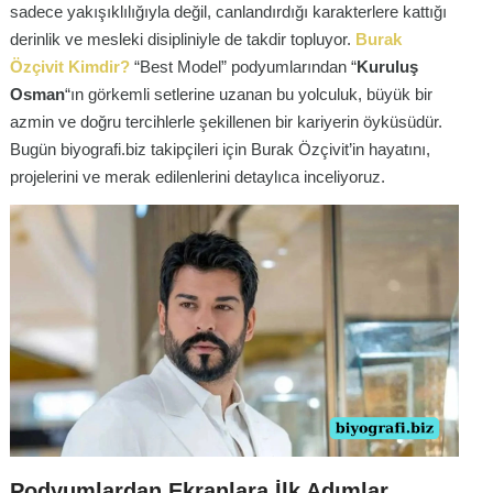
sadece yakışıklılığıyla değil, canlandırdığı karakterlere kattığı
derinlik ve mesleki disipliniyle de takdir topluyor.
Burak
Özçivit Kimdir?
“Best Model” podyumlarından “
Kuruluş
Osman
“ın görkemli setlerine uzanan bu yolculuk, büyük bir
azmin ve doğru tercihlerle şekillenen bir kariyerin öyküsüdür.
Bugün biyografi.biz takipçileri için Burak Özçivit’in hayatını,
projelerini ve merak edilenlerini detaylıca inceliyoruz.
Podyumlardan Ekranlara İlk Adımlar