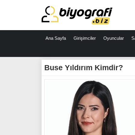
Ana Sayfa
Girişimciler
Oyuncular
S
ataşehir
escort
Buse Yıldırım Kimdir?
bodrum
escort
izmit
escort
escort
antalya
antalya
escort