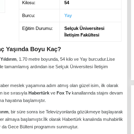
Kilosu:
54
Burcu:
Yay
Eğitim Durumu:
Selçuk Üniversitesi
İletişim Fakültesi
Kaç Yaşında Boyu Kaç?
Yıldırım
, 1.70 metre boyunda, 54 kilo ve Yay burcudur.Lise
nde tamamlamış ardından ise Selçuk Üniversitesi İletişim
eraber meslek yaşamına adım atmış olan güzel isim, ilk olarak
n ise sırasıyla
Habertürk
ve
Fox Tv
kanallarında stajını devam
ma hayatına başlamıştır.
ırım
, bir süre sonra ise Televizyonlarda gözükmeye başlayarak
r almaya başlamıştır.İlk olarak Habertürk kanalında muhabirlik
r da Gece Bülteni programını sunmuştur.