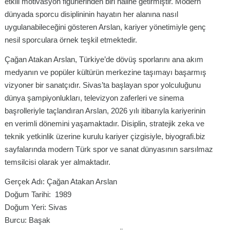
etkili motivasyon figürlerinden biri haline getirmiştir. Modern
dünyada sporcu disiplininin hayatın her alanına nasıl
uygulanabileceğini gösteren Arslan, kariyer yönetimiyle genç
nesil sporculara örnek teşkil etmektedir.
Çağan Atakan Arslan, Türkiye’de dövüş sporlarını ana akım
medyanın ve popüler kültürün merkezine taşımayı başarmış
vizyoner bir sanatçıdır. Sivas’ta başlayan spor yolculuğunu
dünya şampiyonlukları, televizyon zaferleri ve sinema
başrolleriyle taçlandıran Arslan, 2026 yılı itibarıyla kariyerinin
en verimli dönemini yaşamaktadır. Disiplin, stratejik zeka ve
teknik yetkinlik üzerine kurulu kariyer çizgisiyle, biyografi.biz
sayfalarında modern Türk spor ve sanat dünyasının sarsılmaz
temsilcisi olarak yer almaktadır.
Gerçek Adı: Çağan Atakan Arslan
Doğum Tarihi: 1989
Doğum Yeri: Sivas
Burcu: Başak