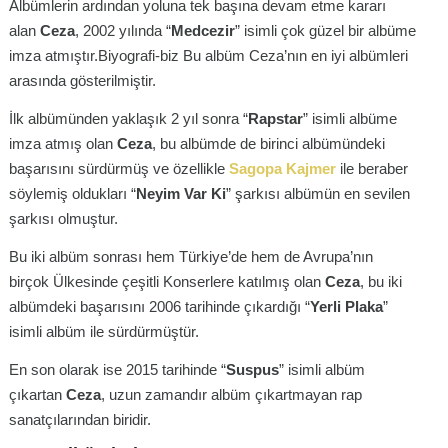
Albümlerin ardından yoluna tek başına devam etme kararı
alan
Ceza
, 2002 yılında “
Medcezir
” isimli çok güzel bir albüme
imza atmıştır.Biyografi-biz Bu albüm Ceza’nın en iyi albümleri
arasında gösterilmiştir.
İlk albümünden yaklaşık 2 yıl sonra “
Rapstar
” isimli albüme
imza atmış olan
Ceza
, bu albümde de birinci albümündeki
başarısını sürdürmüş ve özellikle
Sagopa Kajmer
ile beraber
söylemiş oldukları “
Neyim Var Ki
” şarkısı albümün en sevilen
şarkısı olmuştur.
Bu iki albüm sonrası hem Türkiye’de hem de Avrupa’nın
birçok Ülkesinde çeşitli Konserlere katılmış olan
Ceza
, bu iki
albümdeki başarısını 2006 tarihinde çıkardığı “
Yerli Plaka
”
isimli albüm ile sürdürmüştür.
En son olarak ise 2015 tarihinde “
Suspus
” isimli albüm
çıkartan
Ceza
, uzun zamandır albüm çıkartmayan rap
sanatçılarından biridir.