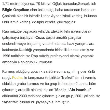
1.71 metre boyunda, 70 kilo ve Oğlak burcudur.Gerçek adı
Bilgin Özçalkan
olan ünlü rapçi, baba tarafından ise aslen
Çankırılı olan bir isimdir.1 tane Ayben isimli kardeşi bulunan
ünlü ismin kardeşi de tıpkı kendisi gibi rapçidir.
Rap müziğe başladığı yıllarda Elektrik Teknisyeni olarak
çalışmaya başlayan
Ceza
, çeşitli amatör parçalar
seslendirmeye başlamış ve ardından da bazı yarışmalara
katılmıştır.Katıldığı yarışmalarda birincilikler elde etmiş ve
1996 tarihinde ise Rap müziği profesyonel olarak yapmak
amacıyla Rap grubu kurmuştur.
Kurmuş olduğu gruptan kısa süre sonra ayrılmış olan ünlü
rapçi,
Fuchs
ile tanışması ile birlikte “
Nefret
” ismini vermiş
oldukları grubu kurmuş ve bu grup ile beraber 2 tane albüm
çıkartmışlardır.İlk albümleri olan “
Meclis-i Ala İstanbul
”
albümünü 2000 tarihinde çıkartmış olan grup, 2001 yılında ise
“
Anahtar
” albümünü piyasaya sunmuştur.