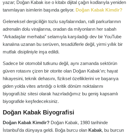
yazar; Doğan Kabak ise o kitabı dijital çağın kodlarıyla yeniden
tanımlayan isimlerin başında geliyor.
Doğan Kabak Kimdir?
Geleneksel dergiciliğin tozlu sayfalarından, ralli parkurlarının
adrenalin dolu virajlarına, oradan da milyonların her sabah
“Arkadaşlar merhaba” selamıyla karşıladığı dev bir YouTube
kanalına uzanan bu serüven, tesadüflerle değil, yirmi yıllık bir
mutfak disipliniyle inşa edildi.
Sadece bir otomobil tutkunu değil, aynı zamanda sektörün
güven rotasını çizen bir otorite olan Doğan Kabak’ın; hayat
hikayesini, teknik dehasını, fiziksel özelliklerini ve başarıya
giden yolda vites artırdığı o kritik dönüm noktalarını
biyografi.biz sitesi olarak hazırladığımız bu geniş kapsamlı
biyografide keşfedeceksiniz.
Doğan Kabak Biyografisi
Doğan Kabak Kimdir?
Doğan Kabak, 1980 tarihinde
İstanbul’da dünyaya geldi. Boğa burcu olan
Kabak
, bu burcun