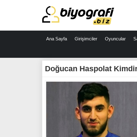
Ana Sayfa
Girişimciler
Oyuncular
S
ataşehir
escort
Doğucan Haspolat Kimdi
bodrum
escort
izmit
escort
escort
antalya
antalya
escort