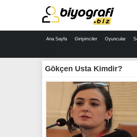
Ana Sayfa
Girişimciler
Oyuncular
S
ataşehir
escort
Gökçen Usta Kimdir?
bodrum
escort
izmit
escort
escort
antalya
antalya
escort