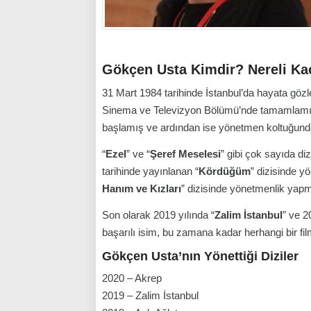
Gökçen Usta Kimdir? Nereli Ka
31 Mart 1984 tarihinde İstanbul’da hayata gözl
Sinema ve Televizyon Bölümü’nde tamamlamışt
başlamış ve ardından ise yönetmen koltuğunda o
“
Ezel
” ve “
Şeref Meselesi
” gibi çok sayıda di
tarihinde yayınlanan “
Kördüğüm
” dizisinde y
Hanım ve Kızları
” dizisinde yönetmenlik yapmı
Son olarak 2019 yılında “
Zalim İstanbul
” ve 2
başarılı isim, bu zamana kadar herhangi bir fi
Gökçen Usta’nın Yönettiği Diziler
2020 – Akrep
2019 – Zalim İstanbul