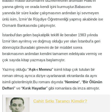
Babası maddi durumlarını düzeltmesinin ardından Halid’in
yanına gitmiş ve orada kendi işini kurmuştur.Babasının
yanında bir süre kadar çalışmasının ardından işi sevmeyen
ünlü isim, İzmir’de Rüşdiye Öğretmenliği yapmış akabinde ise
Osmanlı Bankasında çalışmıştır.
İstanbul’dan gelen başkatiplik teklifi ile beraber 1983 yılında
İzmir’den ayrılmış ve doğmuş olduğu yer olan İstanbul’a geri
dönmüştür.Buradaki görevini de bir müddet sonra
bırakmasının ardından kendini tamamen edebiyata vermiş ve
çok sayıda kitap yazmaya başlamıştır.
Yazmış olduğu “
Aşk-ı Memnu
” isimli kitap çok tutulan bir
roman olmuş ayrıca diziye uyarlanarak ekranlarda da aynı
isimli gösterilmiştir.Bu romanı dışında “
Nemine
“, “
Bir Ölünün
Defteri
” ve “
Kırık Hayatlar
” gibi romanlara da imza atmıştır.
Cahit Sıtkı Tarancı Kimdir?