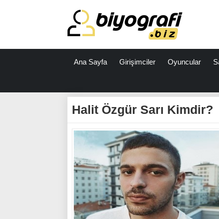
Ana Sayfa
Girişimciler
Oyuncular
S
ataşehir
escort
Halit Özgür Sarı Kimdir?
bodrum
escort
izmit
escort
escort
antalya
antalya
escort