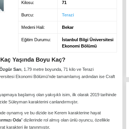
Kilosu:
71
Burcu:
Terazi
Medeni Hali:
Bekar
Eğitim Durumu:
İstanbul Bilgi Üniversitesi
Ekonomi Bölümü
i Kaç Yaşında Boyu Kaç?
 Özgür Sarı
, 1.79 metre boyunda, 71 kilo ve Terazi
Üniversitesi Ekonomi Bölümü’nde tamamlamış ardından ise Craft
apmaya başlamış olan yakışıklı isim, ilk olarak 2019 tarihinde
izide Süleyman karakterini canlandırmıştır.
inde oynamış ve bu dizide ise Kerem karakterine hayat
ırmızı Oda
” dizilerinde rol almış olan ünlü oyuncu, özellikle
t karakteri ile tanınmıştır.