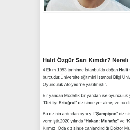
Halit Özgür Sarı Kimdir? Nerel
4 Ekim 1993 tarihinde İstanbul’da doğan
Halit
burcudur.Üniversite eğitimini İstanbul Bilgi 
Oyunculuk Atölyesi’ne yazılmıştır.
Bir yandan Modellik bir yandan ise oyunculuk y
“
Diriliş: Ertuğrul
” dizisinde yer almış ve bu d
Bu dizinin ardından aynı yıl “
Şampiyon
” dizis
vermiştir.2020 yılında “
Hakan: Muhafız
” ve “
K
Kırmızı Oda dizisinde canlandırdığı Doktor Mura