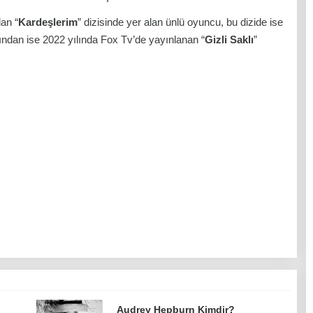
lan “
Kardeşlerim
” dizisinde yer alan ünlü oyuncu, bu dizide ise
dından ise 2022 yılında Fox Tv’de yayınlanan “
Gizli Saklı
”
Audrey Hepburn Kimdir?