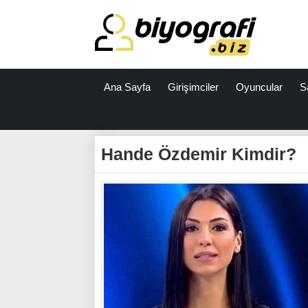
Ana Sayfa
Girişimciler
Oyuncular
S
ataşehir
escort
Hande Özdemir Kimdir?
bodrum
escort
izmit
escort
escort
antalya
antalya
escort