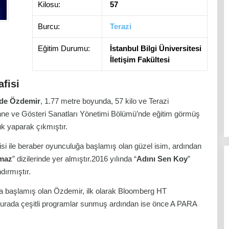
Kilosu:
57
Burcu:
Terazi
Eğitim Durumu:
İstanbul Bilgi Üniversitesi
İletişim Fakültesi
fisi
de Özdemir
, 1.77 metre boyunda, 57 kilo ve Terazi
ahne ve Gösteri Sanatları Yönetimi Bölümü’nde eğitim görmüş
uk yaparak çıkmıştır.
zisi ile beraber oyunculuğa başlamış olan güzel isim, ardından
maz
” dizilerinde yer almıştır.2016 yılında “
Adını Sen Koy
”
dırmıştır.
 başlamış olan Özdemir, ilk olarak Bloomberg HT
burada çeşitli programlar sunmuş ardından ise önce A PARA