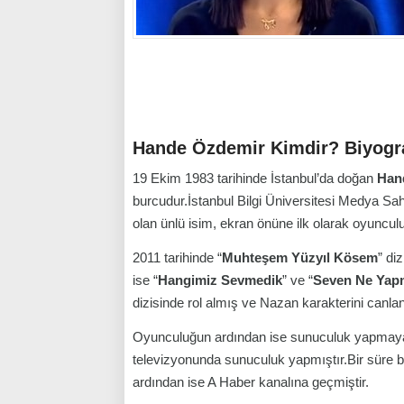
Hande Özdemir Kimdir? Biyogra
19 Ekim 1983 tarihinde İstanbul’da doğan
Han
burcudur.İstanbul Bilgi Üniversitesi Medya S
olan ünlü isim, ekran önüne ilk olarak oyuncul
2011 tarihinde “
Muhteşem Yüzyıl Kösem
” di
ise “
Hangimiz Sevmedik
” ve “
Seven Ne Yap
dizisinde rol almış ve Nazan karakterini canlan
Oyunculuğun ardından ise sunuculuk yapmaya
televizyonunda sunuculuk yapmıştır.Bir süre 
ardından ise A Haber kanalına geçmiştir.