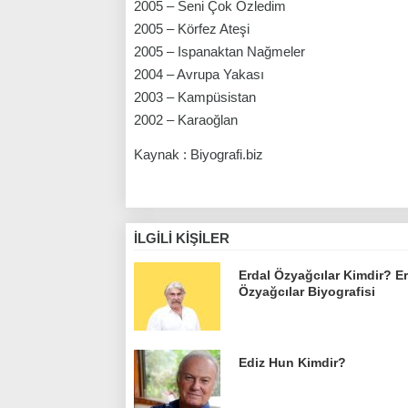
2005 – Seni Çok Özledim
2005 – Körfez Ateşi
2005 – Ispanaktan Nağmeler
2004 – Avrupa Yakası
2003 – Kampüsistan
2002 – Karaoğlan
Kaynak : Biyografi.biz
İLGILI KIŞILER
Erdal Özyağcılar Kimdir? E
Özyağcılar Biyografisi
Ediz Hun Kimdir?