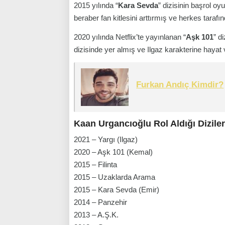
2015 yılında “
Kara Sevda
” dizisinin başrol o
beraber fan kitlesini arttırmış ve herkes taraf
2020 yılında Netflix’te yayınlanan “
Aşk 101
” d
dizisinde yer almış ve Ilgaz karakterine hayat 
Furkan Andıç Kimdir?
Kaan Urgancıoğlu Rol Aldığı Diziler
2021 – Yargı (Ilgaz)
2020 – Aşk 101 (Kemal)
2015 – Filinta
2015 – Uzaklarda Arama
2015 – Kara Sevda (Emir)
2014 – Panzehir
2013 – A.Ş.K.