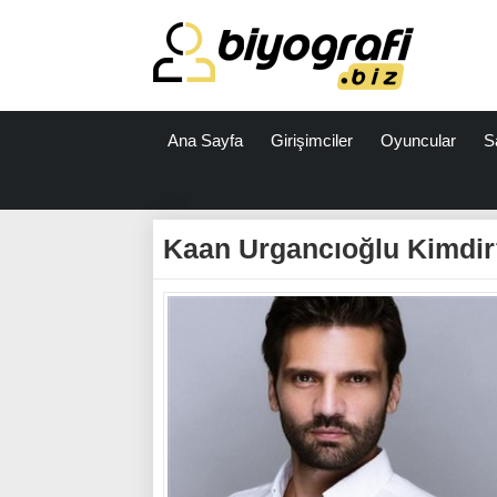
Ana Sayfa
Girişimciler
Oyuncular
S
ataşehir
escort
Kaan Urgancıoğlu Kimdir
bodrum
escort
izmit
escort
escort
antalya
antalya
escort