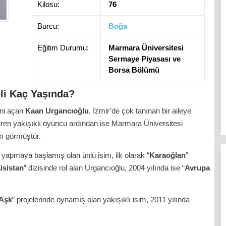
Kilosu:
76
Burcu:
Boğa
Eğitim Durumu:
Marmara Üniversitesi
Sermaye Piyasası ve
Borsa Bölümü
li Kaç Yaşında?
ini açan
Kaan Urgancıoğlu
, İzmir’de çok tanınan bir aileye
tiren yakışıklı oyuncu ardından ise Marmara Üniversitesi
m görmüştür.
k yapmaya başlamış olan ünlü isim, ilk olarak “
Karaoğlan
”
sistan
” dizisinde rol alan Urgancıoğlu, 2004 yılında ise “
Avrupa
 Aşk
” projelerinde oynamış olan yakışıklı isim, 2011 yılında