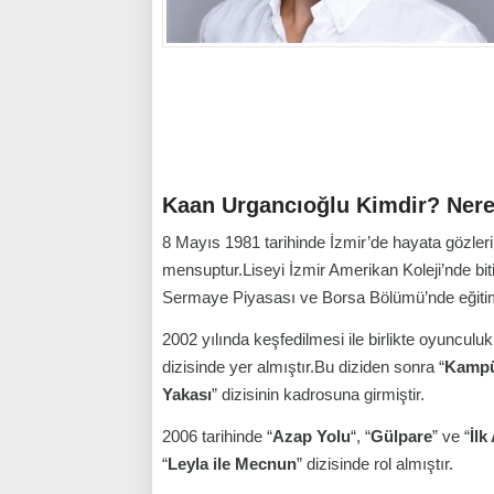
Kaan Urgancıoğlu Kimdir? Nere
8 Mayıs 1981 tarihinde İzmir’de hayata gözler
mensuptur.Liseyi İzmir Amerikan Koleji’nde bi
Sermaye Piyasası ve Borsa Bölümü’nde eğiti
2002 yılında keşfedilmesi ile birlikte oyunculu
dizisinde yer almıştır.Bu diziden sonra “
Kampü
Yakası
” dizisinin kadrosuna girmiştir.
2006 tarihinde “
Azap Yolu
“, “
Gülpare
” ve “
İlk
“
Leyla ile Mecnun
” dizisinde rol almıştır.