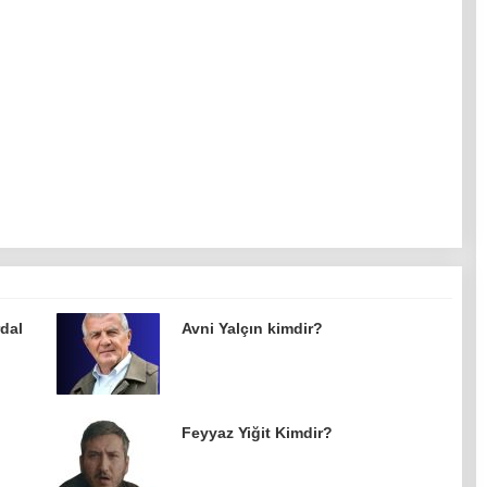
rdal
Avni Yalçın kimdir?
Feyyaz Yiğit Kimdir?