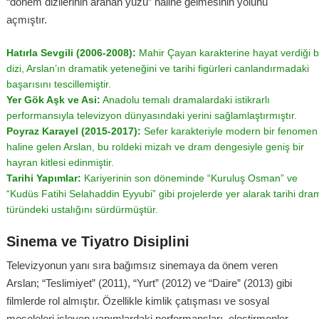
“dönem dizilerinin aranan yüzü” haline gelmesinin yolunu
açmıştır.
Hatırla Sevgili (2006-2008):
Mahir Çayan karakterine hayat verdiği 
dizi, Arslan’ın dramatik yeteneğini ve tarihi figürleri canlandırmadaki
başarısını tescillemiştir.
Yer Gök Aşk ve Asi:
Anadolu temalı dramalardaki istikrarlı
performansıyla televizyon dünyasındaki yerini sağlamlaştırmıştır.
Poyraz Karayel (2015-2017):
Sefer karakteriyle modern bir fenomen
haline gelen Arslan, bu roldeki mizah ve dram dengesiyle geniş bir
hayran kitlesi edinmiştir.
Tarihi Yapımlar:
Kariyerinin son döneminde “Kuruluş Osman” ve
“Kudüs Fatihi Selahaddin Eyyubi” gibi projelerde yer alarak tarihi dra
türündeki ustalığını sürdürmüştür.
Sinema ve Tiyatro Disiplini
Televizyonun yanı sıra bağımsız sinemaya da önem veren
Arslan; “Teslimiyet” (2011), “Yurt” (2012) ve “Daire” (2013) gibi
filmlerde rol almıştır. Özellikle kimlik çatışması ve sosyal
meseleleri işleyen yapımlardaki performansları, eleştirmenler