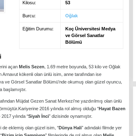
Kilosu:
53
Burcu:
Oğlak
Eğitim Durumu:
Koç Üniversitesi Medya
ve Görsel Sanatlar
Bölümü
i
erini açan
Melis Sezen
, 1.69 metre boyunda, 53 kilo ve Oğlak
 Arnavut kökenli olan ünlü isim, anne tarafından ise
Medya ve Görsel Sanatlar Bölümü’nde okumuş olan güzel oyuncu,
a başlamıştır.
rafından Müjdat Gezen Sanat Merkezi’ne yazdırılmış olan ünlü
rmüştür.Kariyerine 2016 yılında rol almış olduğu “
Hayat Bazen
e 2017 yılında “
Siyah İnci
” dizisinde oynamıştır.
i de eklemiş olan güzel isim, “
Dünya Hali
” adındaki filmde yer
 “
Bizim için Şampiyon
” filmlerinde de rol almış olan
Melis