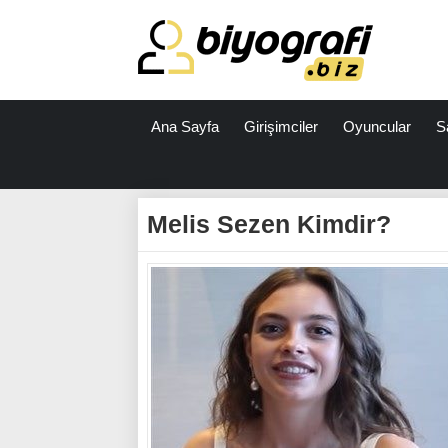
Ana Sayfa
Girişimciler
Oyuncular
S
ataşehir
escort
Melis Sezen Kimdir?
bodrum
escort
izmit
escort
escort
antalya
antalya
escort