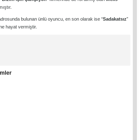
ıştır.
kadrosunda bulunan ünlü oyuncu, en son olarak ise “
Sadakatsız
”
ne hayat vermiştir.
lmler