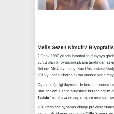
Melis Sezen Kimdir? Biyografis
2 Ocak 1997 yılında İstanbul’da dünyaya gözl
burcu olan bir oyuncudur.Baba tarafından aslen
Selanikli’dir.Üniversiteyi Koç Üniversitesi 
2016 yılından itibaren ekran önünde yer almay
Oyunculuğa ilgi duyması ile beraber annesi ta
isim, toplam 1 sene süresince burada eğitim gö
Tatlıdır
” isimli dizi ile başlamış ve ardından is
2018 tarihinde oynamış olduğu projelere filmler
almıştır.Bu filmden sonra ise “
Tilki Yuvası
” ve