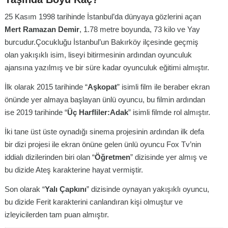
25 Kasım 1998 tarihinde İstanbul’da dünyaya gözlerini açan
Mert Ramazan Demir
, 1.78 metre boyunda, 73 kilo ve Yay
burcudur.Çocukluğu İstanbul’un Bakırköy ilçesinde geçmiş
olan yakışıklı isim, liseyi bitirmesinin ardından oyunculuk
ajansına yazılmış ve bir süre kadar oyunculuk eğitimi almıştır.
İlk olarak 2015 tarihinde “
Aşkopat
” isimli film ile beraber ekran
önünde yer almaya başlayan ünlü oyuncu, bu filmin ardından
ise 2019 tarihinde “
Üç Harfliler:Adak
” isimli filmde rol almıştır.
İki tane üst üste oynadığı sinema projesinin ardından ilk defa
bir dizi projesi ile ekran önüne gelen ünlü oyuncu Fox Tv’nin
iddialı dizilerinden biri olan “
Öğretmen
” dizisinde yer almış ve
bu dizide Ateş karakterine hayat vermiştir.
Son olarak “
Yalı Çapkını
” dizisinde oynayan yakışıklı oyuncu,
bu dizide Ferit karakterini canlandıran kişi olmuştur ve
izleyicilerden tam puan almıştır.