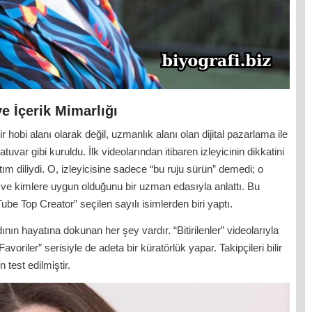
 İçerik Mimarlığı
obi alanı olarak değil, uzmanlık alanı olan dijital pazarlama ile
ratuvar gibi kuruldu. İlk videolarından itibaren izleyicinin dikkatini
ım diliydi. O, izleyicisine sadece “bu ruju sürün” demedi; o
ni ve kimlere uygun olduğunu bir uzman edasıyla anlattı. Bu
be Top Creator” seçilen sayılı isimlerden biri yaptı.
ın hayatına dokunan her şey vardır. “Bitirilenler” videolarıyla
Favoriler” serisiyle de adeta bir küratörlük yapar. Takipçileri bilir
 test edilmiştir.