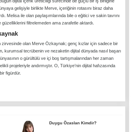
ün dijital içerik üreticiliği sürecinde de güçlü bir iş birliğine
yaya gelişiyle birlikte Merve, içeriğinin rotasını biraz daha
rdı. Melisa ile olan paylaşımlarında bile o eğitici ve sakin tavrını
üzelliklerini filtrelemeden ama zarafetle aktardı.
kaynak
n zirvesinde olan Merve Özkaynak; genç kızlar için sadece bir
in, kurumsal tecrübenin ve nezaketin dijital dünyada nasıl başarı
dünyasının o gürültülü ve içi boş tartışmalarından her zaman
kli projeleriyle andırmıştır. O, Türkiye’nin dijital hafızasında
ir figürdür.
Duygu Özaslan Kimdir?