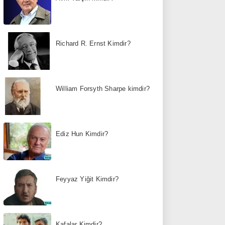
Richard R. Ernst Kimdir?
William Forsyth Sharpe kimdir?
Ediz Hun Kimdir?
Feyyaz Yiğit Kimdir?
Kafalar Kimdir?