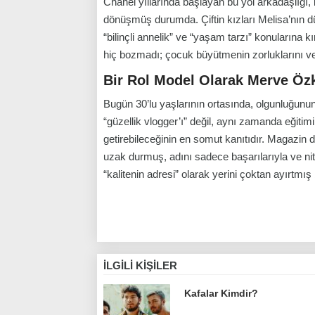
Chanel yıllarında başlayan bu yol arkadaşlığı, bug
dönüşmüş durumda. Çiftin kızları Melisa’nın dün
“bilinçli annelik” ve “yaşam tarzı” konularına kı
hiç bozmadı; çocuk büyütmenin zorluklarını ve g
Bir Rol Model Olarak Merve Öz
Bugün 30’lu yaşlarının ortasında, olgunluğunu
“güzellik vlogger’ı” değil, aynı zamanda eğitim
getirebileceğinin en somut kanıtıdır. Magazin 
uzak durmuş, adını sadece başarılarıyla ve niteli
“kalitenin adresi” olarak yerini çoktan ayırtmış b
İLGILI KIŞILER
Kafalar Kimdir?