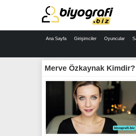
Ana Sayfa
Girişimciler
Oyuncular
S
ataşehir
escort
Merve Özkaynak Kimdir?
bodrum
escort
izmit
escort
escort
antalya
antalya
escort