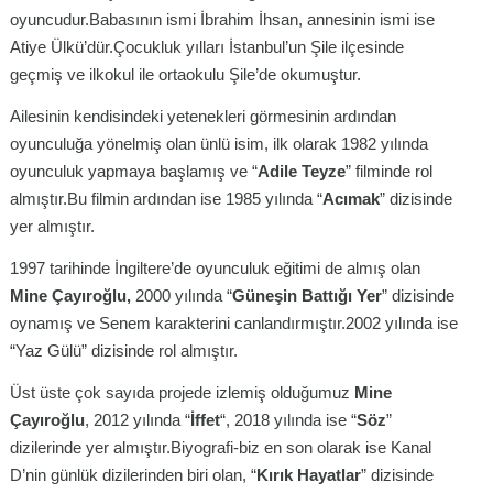
oyuncudur.Babasının ismi İbrahim İhsan, annesinin ismi ise
Atiye Ülkü’dür.Çocukluk yılları İstanbul’un Şile ilçesinde
geçmiş ve ilkokul ile ortaokulu Şile’de okumuştur.
Ailesinin kendisindeki yetenekleri görmesinin ardından
oyunculuğa yönelmiş olan ünlü isim, ilk olarak 1982 yılında
oyunculuk yapmaya başlamış ve “
Adile Teyze
” filminde rol
almıştır.Bu filmin ardından ise 1985 yılında “
Acımak
” dizisinde
yer almıştır.
1997 tarihinde İngiltere’de oyunculuk eğitimi de almış olan
Mine Çayıroğlu,
2000 yılında “
Güneşin Battığı Yer
” dizisinde
oynamış ve Senem karakterini canlandırmıştır.2002 yılında ise
“Yaz Gülü” dizisinde rol almıştır.
Üst üste çok sayıda projede izlemiş olduğumuz
Mine
Çayıroğlu
, 2012 yılında “
İffet
“, 2018 yılında ise “
Söz
”
dizilerinde yer almıştır.Biyografi-biz en son olarak ise Kanal
D’nin günlük dizilerinden biri olan, “
Kırık Hayatlar
” dizisinde