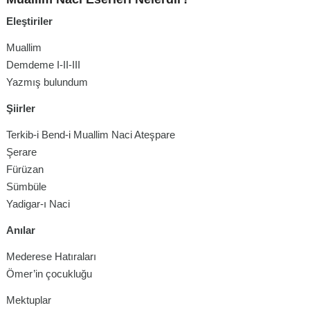
Eleştiriler
Muallim
Demdeme I-II-III
Yazmış bulundum
Şiirler
Terkib-i Bend-i Muallim Naci Ateşpare
Şerare
Fürüzan
Sümbüle
Yadigar-ı Naci
Anılar
Mederese Hatıraları
Ömer’in çocukluğu
Mektuplar