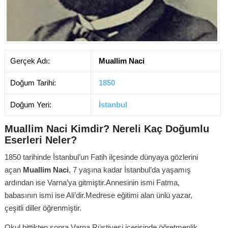
Gerçek Adı:
Muallim Naci
Doğum Tarihi:
1850
Doğum Yeri:
İstanbul
Muallim Naci Kimdir? Nereli Kaç Doğumlu
Eserleri Neler?
1850 tarihinde İstanbul’un Fatih ilçesinde dünyaya gözlerini
açan
Muallim Naci
, 7 yaşına kadar İstanbul’da yaşamış
ardından ise Varna’ya gitmiştir.Annesinin ismi Fatma,
babasının ismi ise Ali’dir.Medrese eğitimi alan ünlü yazar,
çeşitli diller öğrenmiştir.
Okul bittikten sonra Varna Rüştiyesi içerisinde öğretmenlik