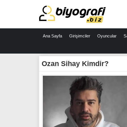
Ana Sayfa
Girişimciler
Oyuncular
S
ataşehir
escort
Ozan Sihay Kimdir?
bodrum
escort
izmit
escort
escort
antalya
antalya
escort