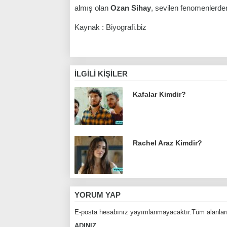
almış olan
Ozan Sihay
, sevilen fenomenlerden 
Kaynak : Biyografi.biz
İLGILI KIŞILER
Kafalar Kimdir?
Rachel Araz Kimdir?
YORUM YAP
E-posta hesabınız yayımlanmayacaktır.Tüm alanları
ADINIZ