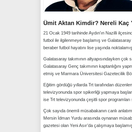
Ümit Aktan Kimdir? Nereli Kaç
21 Ocak 1949 tarihinde Aydın’ın Nazilli ilçesi
futbol ile ilgilenmeye başlamış ve Galatasaray
beraber futbol hayatını lise yaşında noktalamış
Galatasaray takımının altyapısındayken çok s
Galatasaray Genç takımının kaptanlığını yapmı
etmiş ve Marmara Üniversitesi Gazetecilik Bö
Eğitim gördüğü yıllarda Trt tarafından düzenle
televizyonunda spor spikerliği yapmaya başlam
ise Trt televizyonunda çeşitli spor programlar
Çok sayıda önemli müsabakanın canlı anlatım
Mersin İdman Yurdu arasında oynanan müsabaka 
gazetesi olan Yeni Asır’da çalışmaya başlamı