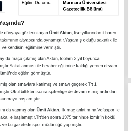
Eğitim Durumu:
Marmara Üniversitesi
Gazetecilik Bölümü
 Yaşında?
nde dünyaya gözlerini açan
Ümit Aktan
, lise yıllarından itibaren
 takımının altyapısında oynamıştır.Yaşamış olduğu sakatlık ile
 ve kendisini eğitimine vermiştir.
ayıda maça çıkmış olan Aktan, toplam 2 yıl boyunca
ştır.Sakatlanması ile beraber eğitimine kaldığı yerden devam
lümü’nde eğitim görmüştür.
nmiş olan sınavlara katılmış ve sınavı geçerek Trt 1
ıştır.Okul bittikten sonra spikerliğe de devam etmiş ardından
ı sunmaya başlamıştır.
ını da yapmış olan
Ümit Aktan
, ilk maç anlatımına Vefaspor ile
ile başlamıştır.Trt’den sonra 1975 tarihinde İzmir’in köklü
ş ve bu gazetede spor müdürlüğü yapmıştır.