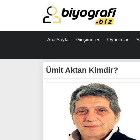
Ana Sayfa
Girişimciler
Oyuncular
S
ataşehir
escort
Ümit Aktan Kimdir?
bodrum
escort
izmit
escort
escort
antalya
antalya
escort