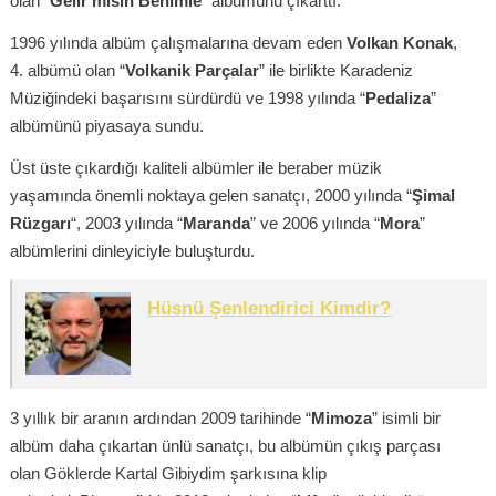
olan “
Gelir misin Benimle
” albümünü çıkarttı.
1996 yılında albüm çalışmalarına devam eden
Volkan Konak
,
4. albümü olan “
Volkanik Parçalar
” ile birlikte Karadeniz
Müziğindeki başarısını sürdürdü ve 1998 yılında “
Pedaliza
”
albümünü piyasaya sundu.
Üst üste çıkardığı kaliteli albümler ile beraber müzik
yaşamında önemli noktaya gelen sanatçı, 2000 yılında “
Şimal
Rüzgarı
“, 2003 yılında “
Maranda
” ve 2006 yılında “
Mora
”
albümlerini dinleyiciyle buluşturdu.
Hüsnü Şenlendirici Kimdir?
3 yıllık bir aranın ardından 2009 tarihinde “
Mimoza
” isimli bir
albüm daha çıkartan ünlü sanatçı, bu albümün çıkış parçası
olan Göklerde Kartal Gibiydim şarkısına klip