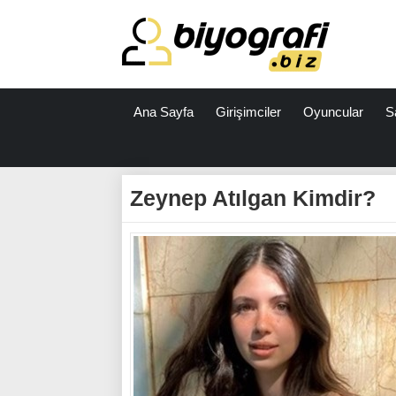
Ana Sayfa
Girişimciler
Oyuncular
S
ataşehir
escort
Zeynep Atılgan Kimdir?
bodrum
escort
izmit
escort
escort
antalya
antalya
escort