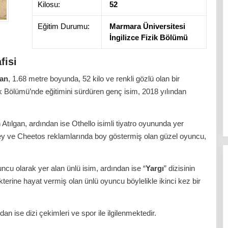
Kilosu:
52
Eğitim Durumu:
Marmara Üniversitesi
İngilizce Fizik Bölümü
fisi
gan
, 1.68 metre boyunda, 52 kilo ve renkli gözlü olan bir
k Bölümü’nde eğitimini sürdüren genç isim, 2018 yılından
Atılgan, ardından ise Othello isimli tiyatro oyununda yer
ley ve Cheetos reklamlarında boy göstermiş olan güzel oyuncu,
ncu olarak yer alan ünlü isim, ardından ise “
Yargı
” dizisinin
kterine hayat vermiş olan ünlü oyuncu böylelikle ikinci kez bir
n ise dizi çekimleri ve spor ile ilgilenmektedir.