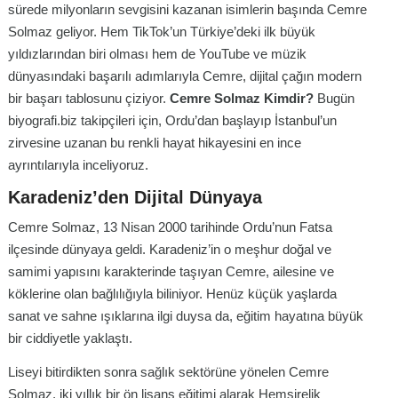
sürede milyonların sevgisini kazanan isimlerin başında Cemre
Solmaz geliyor. Hem TikTok’un Türkiye’deki ilk büyük
yıldızlarından biri olması hem de YouTube ve müzik
dünyasındaki başarılı adımlarıyla Cemre, dijital çağın modern
bir başarı tablosunu çiziyor.
Cemre Solmaz Kimdir?
Bugün
biyografi.biz takipçileri için, Ordu’dan başlayıp İstanbul’un
zirvesine uzanan bu renkli hayat hikayesini en ince
ayrıntılarıyla inceliyoruz.
Karadeniz’den Dijital Dünyaya
Cemre Solmaz, 13 Nisan 2000 tarihinde Ordu’nun Fatsa
ilçesinde dünyaya geldi. Karadeniz’in o meşhur doğal ve
samimi yapısını karakterinde taşıyan Cemre, ailesine ve
köklerine olan bağlılığıyla biliniyor. Henüz küçük yaşlarda
sanat ve sahne ışıklarına ilgi duysa da, eğitim hayatına büyük
bir ciddiyetle yaklaştı.
Liseyi bitirdikten sonra sağlık sektörüne yönelen Cemre
Solmaz, iki yıllık bir ön lisans eğitimi alarak Hemşirelik