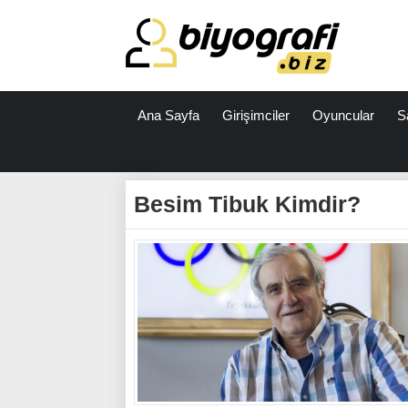
Ana Sayfa
Girişimciler
Oyuncular
S
ataşehir
escort
Besim Tibuk Kimdir?
bodrum
escort
izmit
escort
escort
antalya
antalya
escort