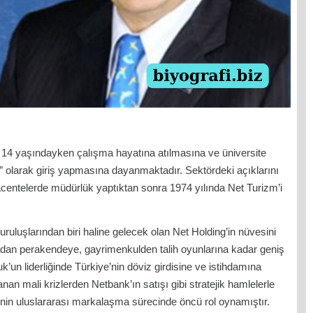
 14 yaşındayken çalışma hayatına atılmasına ve üniversite
 olarak giriş yapmasına dayanmaktadır. Sektördeki açıklarını
i acentelerde müdürlük yaptıktan sonra 1974 yılında Net Turizm’i
ruluşlarından biri haline gelecek olan Net Holding’in nüvesini
dan perakendeye, gayrimenkulden talih oyunlarına kadar geniş
k’un liderliğinde Türkiye’nin döviz girdisine ve istihdamına
an mali krizlerden Netbank’ın satışı gibi stratejik hamlelerle
nin uluslararası markalaşma sürecinde öncü rol oynamıştır.