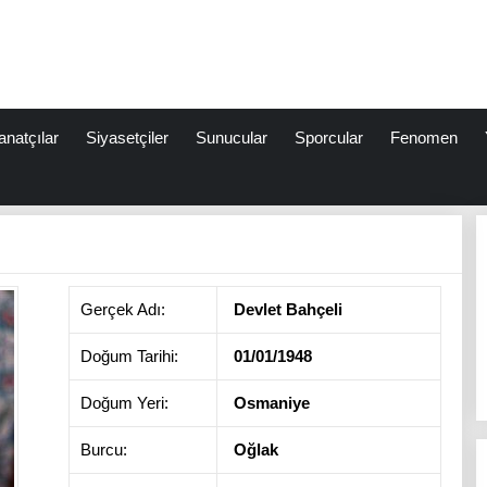
anatçılar
Siyasetçiler
Sunucular
Sporcular
Fenomen
Gerçek Adı:
Devlet Bahçeli
Doğum Tarihi:
01/01/1948
Doğum Yeri:
Osmaniye
Burcu:
Oğlak