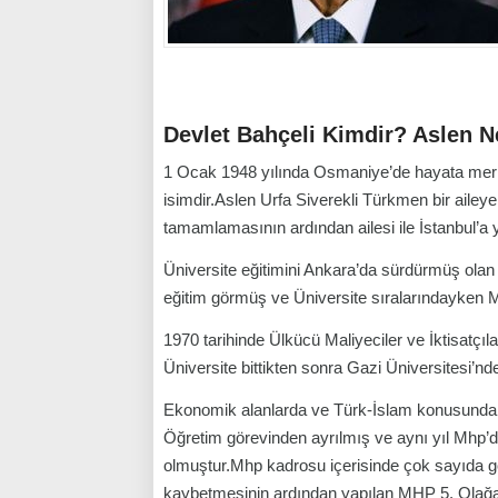
Devlet Bahçeli Kimdir? Aslen N
1 Ocak 1948 yılında Osmaniye’de hayata me
isimdir.Aslen Urfa Siverekli Türkmen bir ailey
tamamlamasının ardından ailesi ile İstanbul’a y
Üniversite eğitimini Ankara’da sürdürmüş olan 
eğitim görmüş ve Üniversite sıralarındayken Mill
1970 tarihinde Ülkücü Maliyeciler ve İktisatçı
Üniversite bittikten sonra Gazi Üniversitesi’n
Ekonomik alanlarda ve Türk-İslam konusunda çe
Öğretim görevinden ayrılmış ve aynı yıl Mhp’d
olmuştur.Mhp kadrosu içerisinde çok sayıda gö
kaybetmesinin ardından yapılan MHP 5. Olağa