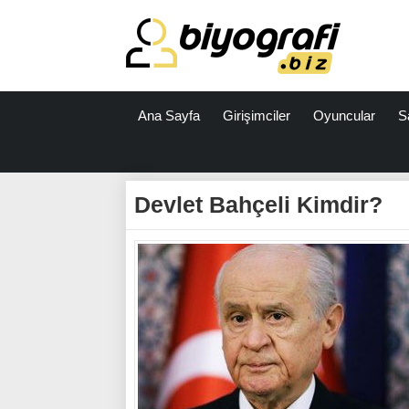
Ana Sayfa
Girişimciler
Oyuncular
S
ataşehir
escort
Devlet Bahçeli Kimdir?
bodrum
escort
izmit
escort
escort
antalya
antalya
escort