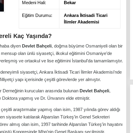
Medeni Hali:
Bekar
Eğitim Durumu:
Ankara İktisadi Ticari
İlimler Akademisi
ereli Kaç Yaşında?
rhaba diyen
Devlet Bahçeli
, doğma büyüme Osmaniyeli olan bir
e mensup olan ünlü siyasetçi, ilkokul eğitimini Osmaniye’de
erleşmiş ve ortaokul ve lise eğitimini İstanbul’da tamamlamıştır.
deneyimli siyasetçi, Ankara İktisadi Ticari İlimler Akademisi’nde
iyetçi yapı içerisinde çeşitli görevlerde yer almıştır.
lar Derneğinin kurucuları arasında bulunan
Devlet Bahçeli
,
de Doktora yapmış ve Dr. Ünvanını elde etmiştir.
şitli araştırmalar yapmış olan isim, 1987 yılında görev aldığı
en siyasete katılarak Alparslan Türkeş’in Genel Sekreteri
rev almış olan isim, 1997 tarihinde Alparslan Türkeş’in hayatını
nüstü Kongresinde Mhp’nin Genel Başkanı seçilmiştir.