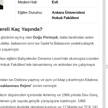
Medeni Hali:
Evli
Eğitim Durumu:
Ankara Üniversitesi
Hukuk Fakültesi
ereli Kaç Yaşında?
 gözlerini açmış olan
Doğu Perinçek
, baba tarafından aslen
 Lebibe, babasının ismi ise Sadık’tır.Babasının yedeksubaylık
e yaşamıştır.
, lise eğitimi Bahçelievler Deneme Lisesi’nde okumuştur.Liseden
si Hukuk Fakültesi’nde tamamlamış ve ardından ise çalışmaya
ından ise Doktora yapmış ve aynı yıl kitap çıkartmıştır.Kitabına
Yasaklanması Rejimi
” ismini vermiştir.
alizm düşünceleri içerisinde ilerlemiş ve 1968 yılında Dev-Genç
enlenen çok sayıda gençlik yürüyüşüne katılmıştır. 1968
ürütürken Aydınlık dergisini kurmuş ve 12 Martta ise TCK 141.