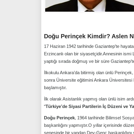
Doğu Perinçek Kimdir? Aslen N
17 Haziran 1942 tarihinde Gaziantep’te hayata
Erzincanlı olan bir siyasetçidir.Annesinin ismi
yaptığı sırada doğmuş ve bir süre Gaziantep’t
İlkokulu Ankara’da bitirmiş olan ünlü Perinçek
sonra Üniversite eğitimini Ankara Üniversite
başlamıştır.
İlk olarak Asistanlık yapmış olan ünlü isim ard
“
Türkiye’de Siyasi Partilerin İç Düzeni ve 
Doğu Perinçek
, 1964 tarihinde Bilimsel Sosy
başkanlığını yapmıştır.O yıllar içerisinde düz
senesinde bir yandan Dev-Genç başkanlığını y