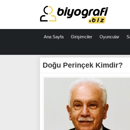
Ana Sayfa
Girişimciler
Oyuncular
S
ataşehir
escort
Doğu Perinçek Kimdir?
bodrum
escort
izmit
escort
escort
antalya
antalya
escort