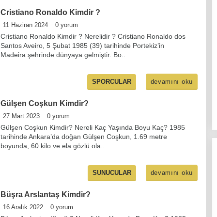
Cristiano Ronaldo Kimdir ?
11 Haziran 2024
0 yorum
Cristiano Ronaldo Kimdir ? Nerelidir ? Cristiano Ronaldo dos
Santos Aveiro, 5 Şubat 1985 (39) tarihinde Portekiz’in
Madeira şehrinde dünyaya gelmiştir. Bo..
devamını oku
SPORCULAR
Gülşen Coşkun Kimdir?
27 Mart 2023
0 yorum
Gülşen Coşkun Kimdir? Nereli Kaç Yaşında Boyu Kaç? 1985
tarihinde Ankara’da doğan Gülşen Coşkun, 1.69 metre
boyunda, 60 kilo ve ela gözlü ola..
devamını oku
SUNUCULAR
Büşra Arslantaş Kimdir?
16 Aralık 2022
0 yorum