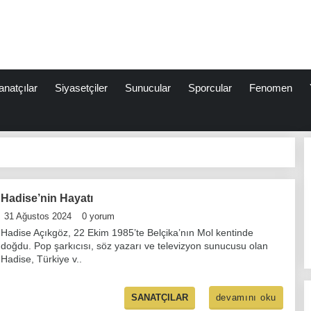
anatçılar
Siyasetçiler
Sunucular
Sporcular
Fenomen
Hadise’nin Hayatı
31 Ağustos 2024
0 yorum
Hadise Açıkgöz, 22 Ekim 1985’te Belçika’nın Mol kentinde
doğdu. Pop şarkıcısı, söz yazarı ve televizyon sunucusu olan
Hadise, Türkiye v..
devamını oku
SANATÇILAR