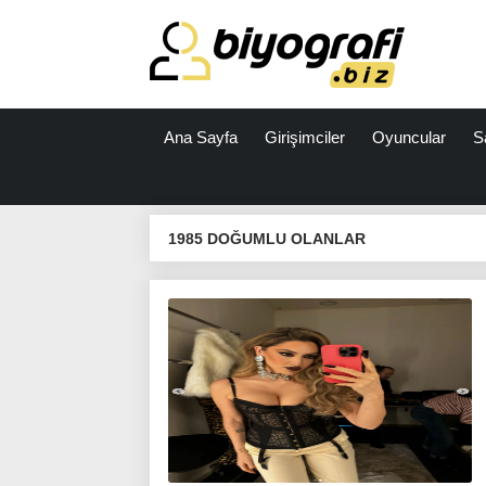
Ana Sayfa
Girişimciler
Oyuncular
S
ataşehir
escort
1985 DOĞUMLU OLANLAR
bodrum
escort
izmit
escort
escort
antalya
antalya
escort