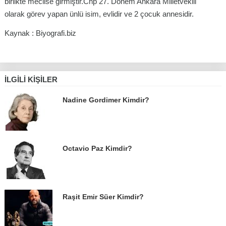
birlikte meclise girmiştir.Chp 27. Dönem Ankara Milletvekili
olarak görev yapan ünlü isim, evlidir ve 2 çocuk annesidir.
Kaynak : Biyografi.biz
İLGILI KIŞILER
Nadine Gordimer Kimdir?
Octavio Paz Kimdir?
Raşit Emir Süer Kimdir?