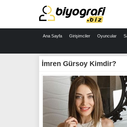
Ana Sayfa
Girişimciler
Oyuncular
S
ataşehir
escort
İmren Gürsoy Kimdir?
bodrum
escort
izmit
escort
escort
antalya
antalya
escort