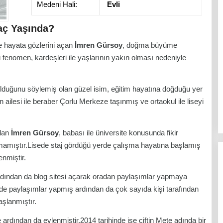
Medeni Hali:
Evli
aç Yaşında?
e hayata gözlerini açan
İmren Gürsoy
, doğma büyüme
ü fenomen, kardeşleri ile yaşlarının yakın olması nedeniyle
 olduğunu söylemiş olan güzel isim, eğitim hayatına doğduğu yer
ailesi ile beraber Çorlu Merkeze taşınmış ve ortaokul ile liseyi
olan
İmren Gürsoy
, babası ile üniversite konusunda fikir
umamıştır.Lisede staj gördüğü yerde çalışma hayatına başlamış
enmiştir.
rdından da blog sitesi açarak oradan paylaşımlar yapmaya
de paylaşımlar yapmış ardından da çok sayıda kişi tarafından
şlanmıştır.
rdından da evlenmiştir.2014 tarihinde ise çiftin Mete adında bir