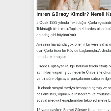
İmren Gürsoy Kimdir? Nereli K
5 Ocak 1989 yılında Tekirdağ’ın Çorlu ilçesind
Tekirdağlı bir isimdir.Toplam 4 kardeş olan ünl
arkadaş gibi büyümüştür.
Ailesinin hayatında çok önemli bir yere sahip
olan Çorlu Esenler Köy’de başlamıştır.Ardından 
burada okumuştur.
Lisede Bilgisayar ile ilgili bölümü tercih etmiş 
ayrılıkları yaşamış bu nedenle Üniversite ok
ve bir süre bilgisayar parçalarının satışı ile ilgil
İlk olarak sosyal medya hesapları açmış ve a
başlamıştır.Çoğunlukla Instagram ve Youtube’
sosyal medya hesaplarından takip edilmeye ba
18 yaşındayken Samet Gürsoy ile tanışmış ve a