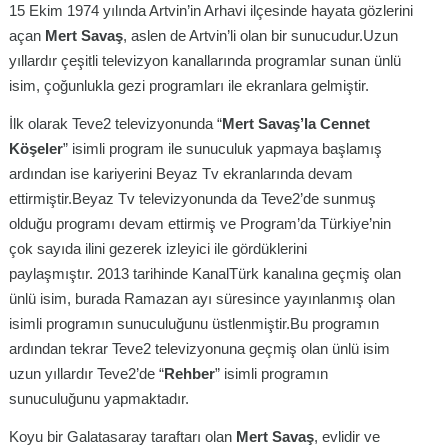
15 Ekim 1974 yılında Artvin’in Arhavi ilçesinde hayata gözlerini
açan
Mert Savaş
, aslen de Artvin’li olan bir sunucudur.Uzun
yıllardır çeşitli televizyon kanallarında programlar sunan ünlü
isim, çoğunlukla gezi programları ile ekranlara gelmiştir.
İlk olarak Teve2 televizyonunda “
Mert Savaş’la Cennet
Köşeler
” isimli program ile sunuculuk yapmaya başlamış
ardından ise kariyerini Beyaz Tv ekranlarında devam
ettirmiştir.Beyaz Tv televizyonunda da Teve2’de sunmuş
olduğu programı devam ettirmiş ve Program’da Türkiye’nin
çok sayıda ilini gezerek izleyici ile gördüklerini
paylaşmıştır. 2013 tarihinde KanalTürk kanalına geçmiş olan
ünlü isim, burada Ramazan ayı süresince yayınlanmış olan
isimli programın sunuculuğunu üstlenmiştir.Bu programın
ardından tekrar Teve2 televizyonuna geçmiş olan ünlü isim
uzun yıllardır Teve2’de “
Rehber
” isimli programın
sunuculuğunu yapmaktadır.
Koyu bir Galatasaray taraftarı olan
Mert Savaş
, evlidir ve