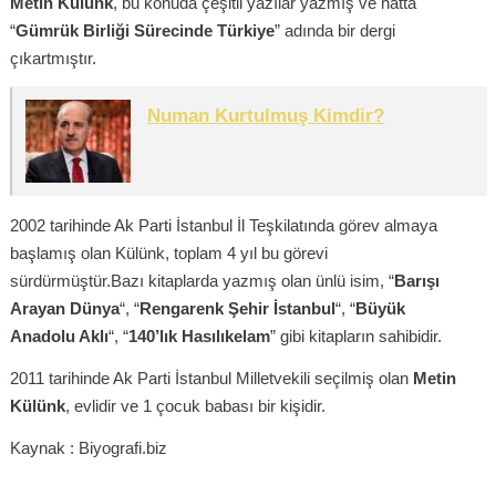
Metin Külünk
, bu konuda çeşitli yazılar yazmış ve hatta
“
Gümrük Birliği Sürecinde Türkiye
” adında bir dergi
çıkartmıştır.
Numan Kurtulmuş Kimdir?
2002 tarihinde Ak Parti İstanbul İl Teşkilatında görev almaya
başlamış olan Külünk, toplam 4 yıl bu görevi
sürdürmüştür.Bazı kitaplarda yazmış olan ünlü isim, “
Barışı
Arayan Dünya
“, “
Rengarenk Şehir İstanbul
“, “
Büyük
Anadolu Aklı
“, “
140’lık Hasılıkelam
” gibi kitapların sahibidir.
2011 tarihinde Ak Parti İstanbul Milletvekili seçilmiş olan
Metin
Külünk
, evlidir ve 1 çocuk babası bir kişidir.
Kaynak : Biyografi.biz