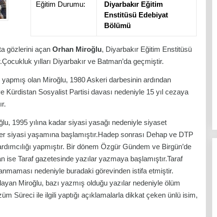
Eğitim Durumu:
Diyarbakır Eğitim
Enstitüsü Edebiyat
Bölümü
ta gözlerini açan
Orhan Miroğlu
, Diyarbakır Eğitim Enstitüsü
.Çocukluk yılları Diyarbakır ve Batman’da geçmiştir.
k yapmış olan Miroğlu, 1980 Askeri darbesinin ardından
e Kürdistan Sosyalist Partisi davası nedeniyle 15 yıl cezaya
r.
lu, 1995 yılına kadar siyasi yasağı nedeniyle siyaset
er siyasi yaşamına başlamıştır.Hadep sonrası Dehap ve DTP
yardımcılığı yapmıştır. Bir dönem Özgür Gündem ve Birgün’de
n ise Taraf gazetesinde yazılar yazmaya başlamıştır.Taraf
nmaması nedeniyle buradaki görevinden istifa etmiştir.
layan Miroğlu, bazı yazmış olduğu yazılar nedeniyle ölüm
üm Süreci ile ilgili yaptığı açıklamalarla dikkat çeken ünlü isim,