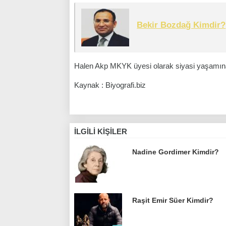
Bekir Bozdağ Kimdir?
Halen Akp MKYK üyesi olarak siyasi yaşam
Kaynak : Biyografi.biz
İLGILI KIŞILER
Nadine Gordimer Kimdir?
Raşit Emir Süer Kimdir?