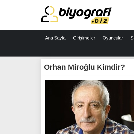
Ana Sayfa
Girişimciler
Oyuncular
S
ataşehir
escort
Orhan Miroğlu Kimdir?
bodrum
escort
izmit
escort
escort
antalya
antalya
escort