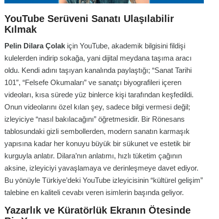
YouTube Serüveni Sanatı Ulaşılabilir
Kılmak
Pelin Dilara Çolak
için YouTube, akademik bilgisini fildişi
kulelerden indirip sokağa, yani dijital meydana taşıma aracı
oldu. Kendi adını taşıyan kanalında paylaştığı; “Sanat Tarihi
101”, “Felsefe Okumaları” ve sanatçı biyografileri içeren
videoları, kısa sürede yüz binlerce kişi tarafından keşfedildi.
Onun videolarını özel kılan şey, sadece bilgi vermesi değil;
izleyiciye “nasıl bakılacağını” öğretmesidir. Bir Rönesans
tablosundaki gizli sembollerden, modern sanatın karmaşık
yapısına kadar her konuyu büyük bir sükunet ve estetik bir
kurguyla anlatır. Dilara’nın anlatımı, hızlı tüketim çağının
aksine, izleyiciyi yavaşlamaya ve derinleşmeye davet ediyor.
Bu yönüyle Türkiye’deki YouTube izleyicisinin “kültürel gelişim”
talebine en kaliteli cevabı veren isimlerin başında geliyor.
Yazarlık ve Küratörlük Ekranın Ötesinde