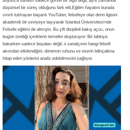
boyunca sanatın sadece görsel bir olgu değil, aynı zamanda
düşünsel bir süreç olduğunu fark etti.Eğitim hayatını burada
sınırlı tutmayan başarılı YouTuber, felsefeye olan derin ilgisini
akademik bir seviyeye taşıyarak İstanbul Üniversitesi’nde
Felsefe eğitimi de almıştır. Bu çift disiplinli bakış açısı, onun
bugün ürettiği içeriklerin temelini oluşturuyor: Bir tabloya
bakarken sadece boyaları değil, o sanatçının hangi felsefi
akımdan etkilendiğini, dönemin ruhunu ve eserin bilinçaltına
hitap eden yönlerini analiz edebilmesini sağlıyor.