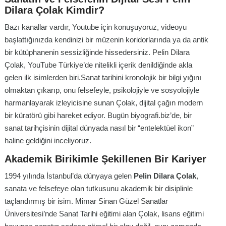
Dilara Çolak Kimdir?
Bazı kanallar vardır, Youtube için konuşuyoruz, videoyu
başlattığınızda kendinizi bir müzenin koridorlarında ya da antik
bir kütüphanenin sessizliğinde hissedersiniz. Pelin Dilara
Çolak, YouTube Türkiye’de nitelikli içerik denildiğinde akla
gelen ilk isimlerden biri.Sanat tarihini kronolojik bir bilgi yığını
olmaktan çıkarıp, onu felsefeyle, psikolojiyle ve sosyolojiyle
harmanlayarak izleyicisine sunan Çolak, dijital çağın modern
bir küratörü gibi hareket ediyor. Bugün biyografi.biz’de, bir
sanat tarihçisinin dijital dünyada nasıl bir “entelektüel ikon”
haline geldiğini inceliyoruz.
Akademik Birikimle Şekillenen Bir Kariyer
1994 yılında İstanbul’da dünyaya gelen
Pelin Dilara Çolak
,
sanata ve felsefeye olan tutkusunu akademik bir disiplinle
taçlandırmış bir isim. Mimar Sinan Güzel Sanatlar
Üniversitesi’nde Sanat Tarihi eğitimi alan Çolak, lisans eğitimi