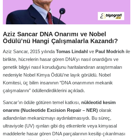
Aziz Sancar DNA Onarımı ve Nobel
Ödülü’nü Hangi Çalışmalarla Kazandı?
Aziz Sancar, 2015 yılında
Tomas Lindahl
ve
Paul Modrich
ile
birlikte, hücrelerin hasar gören DNA’yı nasıl onardığını ve
genetik bilgiyi nasıl koruduğunu haritalandıran araştırmaları
nedeniyle Nobel Kimya Ödülü’ne layık görüldü
. Nobel
Komitesi, üç bilim insanının “DNA onarımının mekanik
çalışmalarını” ödüllendirdiklerini açıkladı
.
Sancar’ın ödüle götüren temel katkısı,
nükleotid kesim
onarımı (Nucleotide Excision Repair – NER)
olarak
adlandırılan mekanizmayı aydınlatmasıydı
. Bu süreç,
ultraviyole (UV) ışınları gibi dış etkenlerle veya kimyasal
maddelerle hasar gören DNA parçalarının kesilip çıkarılması