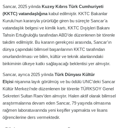
Sancar, 2025 yılında
Kuzey Kıbrıs Türk Cumhuriyeti
(KKTC) vatandaşlığına
kabul edilmiştir
. KKTC Bakanlar
Kurulu’nun kararıyla yürürlüğe giren bu süreçte Sancar’a
vatandaşlık belgesi ve kimlik kartı, KKTC Dışişleri Bakanı
Tahsin Ertuğruloğlu tarafından ABD’de düzenlenen bir törenle
takdim edilmiştir
. Bu kararın gerekçesi arasında, Sancar’ın
dünya çapındaki bilimsel başarılarının KKTC tarafından
onurlandırılması ve bilim, kültür ve teknik alanlarındaki
birikiminin ülkeye katkı sağlayacağı beklentisi yer almıştır
.
Sancar, ayrıca 2025 yılında
Türk Dünyası Kültür
Elçisi
nişanına layık görülmüş ve bu ödülü UNC’deki Sancar
Kültür Merkezi’nde düzenlenen bir törenle TÜRKSOY Genel
Sekreteri Sultan Raev’den almıştır
. Halen aktif olarak bilimsel
araştırmalarına devam eden Sancar, 79 yaşında olmasına
rağmen laboratuvarında yeni keşifler yapmakta ve lisans
öğrencilerine ders vermektedir
.