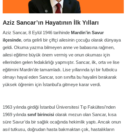
Aziz Sancar’ın Hayatının İlk Yılları
Aziz Sancar, 8 Eylül 1946 tarihinde
Mardin’in Savur
ilçesinde
, orta gelirli bir çiftçi ailesinin çocuğu olarak dünyaya
geldi
. Okuma yazma bilmeyen anne ve babasına rağmen,
ailesi eğitime büyük önem vermiş ve onun okuması için
ellerinden gelen fedakârlığı yapmıştır. Sancar, ilk, orta ve lise
eğitimini Mardin’de tamamladı
. Lise yıllarında iyi bir futbolcu
olmayı hayal eden Sancar, son sınıfta bu hayalini bırakarak
yüksek öğrenim için İstanbul’a gitmeye karar verdi
.
1963 yılında girdiği İstanbul Üniversitesi Tıp Fakültesi’nden
1969 yılında
sınıf birincisi
olarak mezun olan Sancar, kısa
süre Savur’da bir sağlık ocağında hekimlik yaptı
. Ancak onun
asıl tutkusu, doğrudan hasta bakmaktan çok, hastalıkların