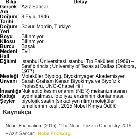
Bilgi
Detay
Gerçek
Aziz Sancar
Adı
Doğum
8 Eylül 1946
Tarihi
Doğum
Savur, Mardin, Türkiye
Yeri
Boyu
Bilinmiyor
Kilosu
Bilinmiyor
Burcu
Başak
Medeni
Evli
Hali
Eğitimi
İstanbul Üniversitesi İstanbul Tıp Fakültesi (1969) –
Sınıf birincisi; University of Texas at Dallas (Doktora,
1977)
Mesleği
Moleküler Biyolog, Biyokimyager, Akademisyen
Unvanı
Sarah Graham Kenan Biyokimya ve Biyofizik
Profesörü, UNC-Chapel Hill
İnsanlığa
Nükleotid kesim onarımı (NER) mekanizmasının
Kattığı
aydınlatılması, fotoliyaz enziminin klonlanması,
Şeyler
biyolojik saatin (sirkadiyen ritim) moleküler
temellerinin keşfi, 2015 Nobel Kimya Ödülü
Kaynakça
Nobel Foundation. (2015). “The Nobel Prize in Chemistry 2015
– Aziz Sancar”.
NobelPrize.org
.