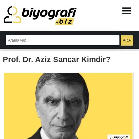
ataşehir
escort
Prof. Dr. Aziz Sancar Kimdir?
bodrum
escort
izmit
escort
escort
antalya
antalya
escort