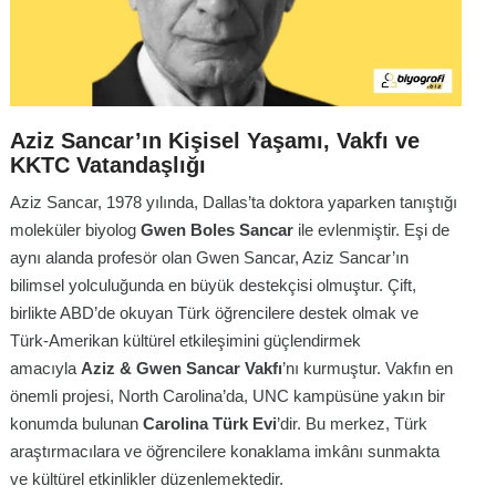
Aziz Sancar’ın Kişisel Yaşamı, Vakfı ve
KKTC Vatandaşlığı
Aziz Sancar, 1978 yılında, Dallas’ta doktora yaparken tanıştığı
moleküler biyolog
Gwen Boles Sancar
ile evlenmiştir
. Eşi de
aynı alanda profesör olan Gwen Sancar, Aziz Sancar’ın
bilimsel yolculuğunda en büyük destekçisi olmuştur
. Çift,
birlikte ABD’de okuyan Türk öğrencilere destek olmak ve
Türk-Amerikan kültürel etkileşimini güçlendirmek
amacıyla
Aziz & Gwen Sancar Vakfı
’nı kurmuştur
. Vakfın en
önemli projesi, North Carolina’da, UNC kampüsüne yakın bir
konumda bulunan
Carolina Türk Evi
’dir. Bu merkez, Türk
araştırmacılara ve öğrencilere konaklama imkânı sunmakta
ve kültürel etkinlikler düzenlemektedir
.