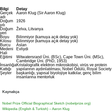
Bilgi
Detay
Gerçek
Aaron Klug (Sir Aaron Klug)
adı
Doğum
1926
yılı
Doğum
Želva, Litvanya
yeri
Boyu
Bilinmiyor (kamuya açık detay yok)
Kilosu
Bilinmiyor (kamuya açık detay yok)
Burcu
Aslan
Medeni
Evliydi
Hali
Eğitimi
Witwatersrand Üni. (BSc), Cape Town Üni. (MSc),
Cambridge Üni. (PhD, 1953)
İnsanlığa
Kristalografik elektron mikroskobisi, virüs ve protein
Kattığı
yapılarının aydınlatılması, Nobel Ödülü, Royal Society
Şeyler
başkanlığı, yapısal biyolojiye katkılar, genç bilim
insanlarına mentorluk
Kaynakça
Nobel Prize Official Biographical Sketch (nobelprize.org)
Wikipedia (English & Turkish) – Aaron Klug