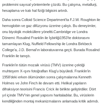
problemini sayısal yöntemlerle çözdü. Bu çalışma, metallurji,
hesaplama ve katı hal fiziği bilgisini artırdı.
Daha sonra Colloid Science Department’ta F.J.W. Roughton ile
hemoglobin ve gaz difüzyonu üzerine çalıştı. Bu deneyimler,
onu biyolojik moleküllere yöneltti.Cambridge ve Londra
Dönemi: Rosalind Franklin ile İşbirliği1953’te doktorasını
tamamlayan Klug, Nuffield Fellowship ile Londra Birkbeck
College’a, J.D. Bernal’ın laboratuvarına geçti. Burada Rosalind
Franklin ile tanıştı.
Franklin’in tütün mozaik virüsü (TMV) üzerine çektiği
muhteşem X-ışını fotoğrafları Klug’u büyüledi. Franklin’in
1958’deki erken ölümünden sonra çalışmalarına Kenneth
Holmes ve John Finch ile devam etti. Helikal yapıların
difraksiyon teorisini Francis Crick ile birlikte geliştirdiler. Dört
yıl içinde TMV’nin genel yapısını haritaladılar. Bu, virüslerin
kendiliğinden montaj mekanizmalarını anlamada kritik adımdı.