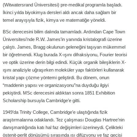
(Witwatersrand Üniversitesi) pre-medikal programla başladı.
İkinci yılda biyokimya dersleri aldı ancak daha sağlam bir
temel arayışıyla fizik, kimya ve matematiğe yöneldi.
BSc derecesini bilim dalında tamamladı. Ardından Cape Town
Üniversitesi’nde R.W. James’in yanında kristalografi üzerine
çalıştı. James, Bragg okulunun geleneğini taşıyan mükemmel
bir öğretmendi. Klug burada X-ışını difraksiyonu, Fourier teorisi
ve optik üzerine derin bilgi edindi. Küçük organik bileşiklerin X-
ışını analiziyle uğraşırken moleküler yapı faktörleri kullanarak
kristal yapı çözme yöntemi geliştirdi. Bu dönem, onun
“maddenin yapısı ve organizasyonu”na duyduğu ilgiyi
pekiştirdi. MSc derecesini aldıktan sonra 1851 Exhibition
Scholarship bursuyla Cambridge’e gitti.
1949’da Trinity College, Cambridge’e ulaştığında fizik
araştırmalarına odaklandı. Tez çalışması Douglas Hartree’nin
danışmanlığında katı hal faz değişimleri üzerineydi. Çelikteki
östenit-perlit dönüşümü sırasında ısı difüzyonu ve faz geçişi