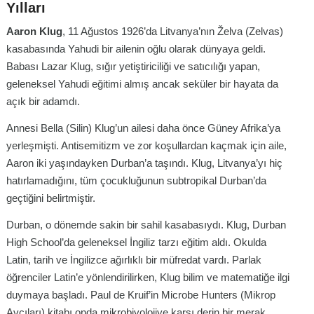
Yılları
Aaron Klug
, 11 Ağustos 1926’da Litvanya’nın Želva (Zelvas)
kasabasında Yahudi bir ailenin oğlu olarak dünyaya geldi.
Babası Lazar Klug, sığır yetiştiriciliği ve satıcılığı yapan,
geleneksel Yahudi eğitimi almış ancak seküler bir hayata da
açık bir adamdı.
Annesi Bella (Silin) Klug’un ailesi daha önce Güney Afrika’ya
yerleşmişti. Antisemitizm ve zor koşullardan kaçmak için aile,
Aaron iki yaşındayken Durban’a taşındı. Klug, Litvanya’yı hiç
hatırlamadığını, tüm çocukluğunun subtropikal Durban’da
geçtiğini belirtmiştir.
Durban, o dönemde sakin bir sahil kasabasıydı. Klug, Durban
High School’da geleneksel İngiliz tarzı eğitim aldı. Okulda
Latin, tarih ve İngilizce ağırlıklı bir müfredat vardı. Parlak
öğrenciler Latin’e yönlendirilirken, Klug bilim ve matematiğe ilgi
duymaya başladı. Paul de Kruif’in Microbe Hunters (Mikrop
Avcıları) kitabı onda mikrobiyolojiye karşı derin bir merak