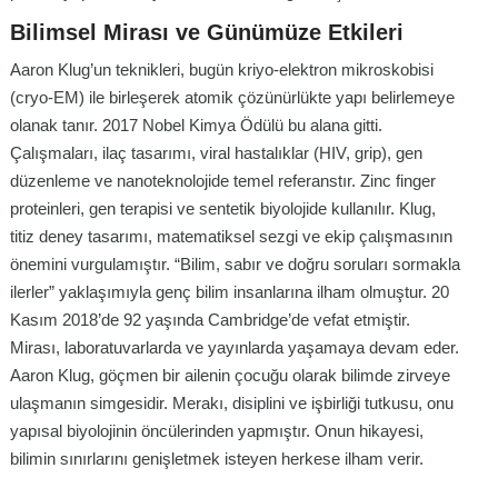
Bilimsel Mirası ve Günümüze Etkileri
Aaron Klug’un teknikleri, bugün kriyo-elektron mikroskobisi
(cryo-EM) ile birleşerek atomik çözünürlükte yapı belirlemeye
olanak tanır. 2017 Nobel Kimya Ödülü bu alana gitti.
Çalışmaları, ilaç tasarımı, viral hastalıklar (HIV, grip), gen
düzenleme ve nanoteknolojide temel referanstır. Zinc finger
proteinleri, gen terapisi ve sentetik biyolojide kullanılır. Klug,
titiz deney tasarımı, matematiksel sezgi ve ekip çalışmasının
önemini vurgulamıştır. “Bilim, sabır ve doğru soruları sormakla
ilerler” yaklaşımıyla genç bilim insanlarına ilham olmuştur. 20
Kasım 2018’de 92 yaşında Cambridge’de vefat etmiştir.
Mirası, laboratuvarlarda ve yayınlarda yaşamaya devam eder.
Aaron Klug, göçmen bir ailenin çocuğu olarak bilimde zirveye
ulaşmanın simgesidir. Merakı, disiplini ve işbirliği tutkusu, onu
yapısal biyolojinin öncülerinden yapmıştır. Onun hikayesi,
bilimin sınırlarını genişletmek isteyen herkese ilham verir.