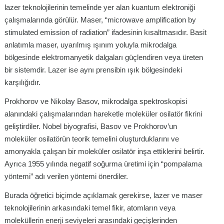
lazer teknolojilerinin temelinde yer alan kuantum elektroniği
çalışmalarında görülür. Maser, “microwave amplification by
stimulated emission of radiation” ifadesinin kısaltmasıdır. Basit
anlatımla maser, uyarılmış ışınım yoluyla mikrodalga
bölgesinde elektromanyetik dalgaları güçlendiren veya üreten
bir sistemdir. Lazer ise aynı prensibin ışık bölgesindeki
karşılığıdır.
Prokhorov ve Nikolay Basov, mikrodalga spektroskopisi
alanındaki çalışmalarından hareketle moleküler osilatör fikrini
geliştirdiler. Nobel biyografisi, Basov ve Prokhorov’un
moleküler osilatörün teorik temelini oluşturduklarını ve
amonyakla çalışan bir moleküler osilatör inşa ettiklerini belirtir.
Ayrıca 1955 yılında negatif soğurma üretimi için “pompalama
yöntemi” adı verilen yöntemi önerdiler.
Burada öğretici biçimde açıklamak gerekirse, lazer ve maser
teknolojilerinin arkasındaki temel fikir, atomların veya
moleküllerin enerji seviyeleri arasındaki geçişlerinden