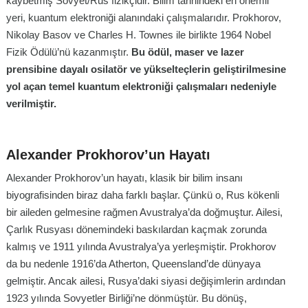
kaybetmiş Sovyet/Rus fizikçidir. Bilim tarihindeki en önemli
yeri, kuantum elektroniği alanındaki çalışmalarıdır. Prokhorov,
Nikolay Basov ve Charles H. Townes ile birlikte 1964 Nobel
Fizik Ödülü’nü kazanmıştır.
Bu ödül, maser ve lazer
prensibine dayalı osilatör ve yükselteçlerin geliştirilmesine
yol açan temel kuantum elektroniği çalışmaları nedeniyle
verilmiştir.
Alexander Prokhorov’un Hayatı
Alexander Prokhorov’un hayatı, klasik bir bilim insanı
biyografisinden biraz daha farklı başlar. Çünkü o, Rus kökenli
bir aileden gelmesine rağmen Avustralya’da doğmuştur. Ailesi,
Çarlık Rusyası dönemindeki baskılardan kaçmak zorunda
kalmış ve 1911 yılında Avustralya’ya yerleşmiştir. Prokhorov
da bu nedenle 1916’da Atherton, Queensland’de dünyaya
gelmiştir. Ancak ailesi, Rusya’daki siyasi değişimlerin ardından
1923 yılında Sovyetler Birliği’ne dönmüştür. Bu dönüş,