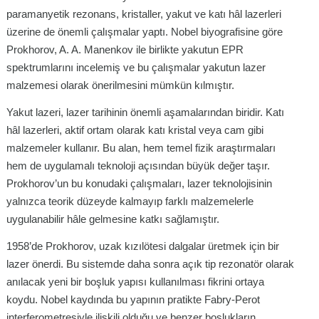
paramanyetik rezonans, kristaller, yakut ve katı hâl lazerleri
üzerine de önemli çalışmalar yaptı. Nobel biyografisine göre
Prokhorov, A. A. Manenkov ile birlikte yakutun EPR
spektrumlarını incelemiş ve bu çalışmalar yakutun lazer
malzemesi olarak önerilmesini mümkün kılmıştır.
Yakut lazeri, lazer tarihinin önemli aşamalarından biridir. Katı
hâl lazerleri, aktif ortam olarak katı kristal veya cam gibi
malzemeler kullanır. Bu alan, hem temel fizik araştırmaları
hem de uygulamalı teknoloji açısından büyük değer taşır.
Prokhorov’un bu konudaki çalışmaları, lazer teknolojisinin
yalnızca teorik düzeyde kalmayıp farklı malzemelerle
uygulanabilir hâle gelmesine katkı sağlamıştır.
1958’de Prokhorov, uzak kızılötesi dalgalar üretmek için bir
lazer önerdi. Bu sistemde daha sonra açık tip rezonatör olarak
anılacak yeni bir boşluk yapısı kullanılması fikrini ortaya
koydu. Nobel kaydında bu yapının pratikte Fabry-Perot
interferometresiyle ilişkili olduğu ve benzer boşlukların