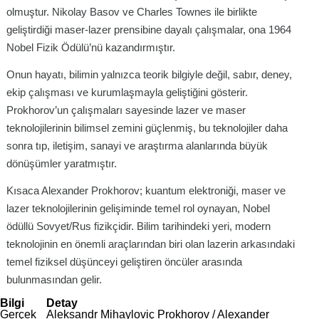
olmuştur. Nikolay Basov ve Charles Townes ile birlikte
geliştirdiği maser-lazer prensibine dayalı çalışmalar, ona 1964
Nobel Fizik Ödülü’nü kazandırmıştır.
Onun hayatı, bilimin yalnızca teorik bilgiyle değil, sabır, deney,
ekip çalışması ve kurumlaşmayla geliştiğini gösterir.
Prokhorov’un çalışmaları sayesinde lazer ve maser
teknolojilerinin bilimsel zemini güçlenmiş, bu teknolojiler daha
sonra tıp, iletişim, sanayi ve araştırma alanlarında büyük
dönüşümler yaratmıştır.
Kısaca Alexander Prokhorov; kuantum elektroniği, maser ve
lazer teknolojilerinin gelişiminde temel rol oynayan, Nobel
ödüllü Sovyet/Rus fizikçidir. Bilim tarihindeki yeri, modern
teknolojinin en önemli araçlarından biri olan lazerin arkasındaki
temel fiziksel düşünceyi geliştiren öncüler arasında
bulunmasından gelir.
Bilgi
Detay
Gerçek
Aleksandr Mihayloviç Prokhorov / Alexander