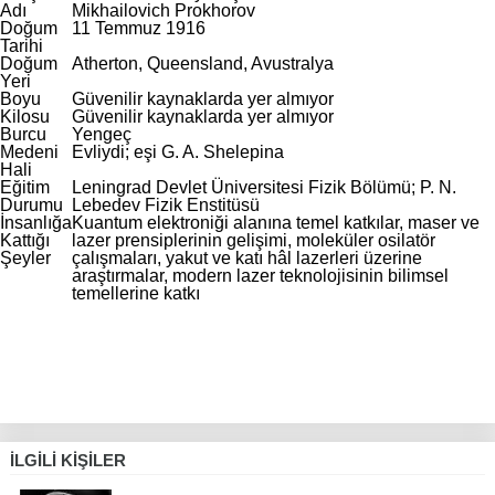
Adı
Mikhailovich Prokhorov
Doğum
11 Temmuz 1916
Tarihi
Doğum
Atherton, Queensland, Avustralya
Yeri
Boyu
Güvenilir kaynaklarda yer almıyor
Kilosu
Güvenilir kaynaklarda yer almıyor
Burcu
Yengeç
Medeni
Evliydi; eşi G. A. Shelepina
Hali
Eğitim
Leningrad Devlet Üniversitesi Fizik Bölümü; P. N.
Durumu
Lebedev Fizik Enstitüsü
İnsanlığa
Kuantum elektroniği alanına temel katkılar, maser ve
Kattığı
lazer prensiplerinin gelişimi, moleküler osilatör
Şeyler
çalışmaları, yakut ve katı hâl lazerleri üzerine
araştırmalar, modern lazer teknolojisinin bilimsel
temellerine katkı
İLGILI KIŞILER