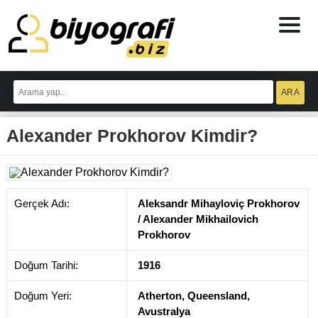
ataşehir
escort
Alexander Prokhorov Kimdir?
bodrum
escort
izmit
escort
escort
antalya
Gerçek Adı:
Aleksandr Mihayloviç Prokhorov
antalya
escort
/ Alexander Mikhailovich
Prokhorov
Doğum Tarihi:
1916
Doğum Yeri:
Atherton, Queensland,
Avustralya