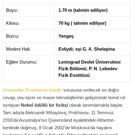
Boyu:
1.70 m (tahmin ediliyor)
Kilosu:
70 kg ( tahmin ediliyor)
Burcu:
Yengeç
Medeni Hali:
Evliydi; eşi G. A. Shelepina
Eğitim Durumu:
Leningrad Devlet Üniversitesi
Fizik Bölümü; P. N. Lebedev
Fizik Enstitüsü
Alexander Prokhorov kimdir
sorusuna verilecek en doğru
cevap, onu lazer ve maser teknolojilerinin gelişiminde temel rol
oynayan
Nobel ödüllü bir fizikçi
olarak tanımlamakla başlar.
Tam adıyla Aleksandr Mihayloviç Prokhorov, 11 Temmuz
1916’da Avustralya’nın Queensland eyaletindeki Atherton
kentinde doğmuş, 8 Ocak 2002’de Moskova’da hayatını