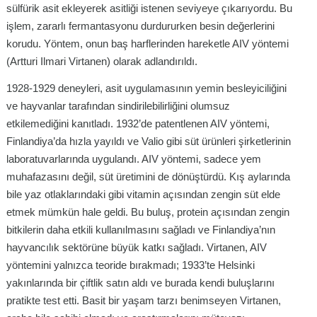
sülfürik asit ekleyerek asitliği istenen seviyeye çıkarıyordu. Bu
işlem, zararlı fermantasyonu durdururken besin değerlerini
korudu. Yöntem, onun baş harflerinden hareketle AIV yöntemi
(Artturi Ilmari Virtanen) olarak adlandırıldı.
1928-1929 deneyleri, asit uygulamasının yemin besleyiciliğini
ve hayvanlar tarafından sindirilebilirliğini olumsuz
etkilemediğini kanıtladı. 1932’de patentlenen AIV yöntemi,
Finlandiya’da hızla yayıldı ve Valio gibi süt ürünleri şirketlerinin
laboratuvarlarında uygulandı. AIV yöntemi, sadece yem
muhafazasını değil, süt üretimini de dönüştürdü. Kış aylarında
bile yaz otlaklarındaki gibi vitamin açısından zengin süt elde
etmek mümkün hale geldi. Bu buluş, protein açısından zengin
bitkilerin daha etkili kullanılmasını sağladı ve Finlandiya’nın
hayvancılık sektörüne büyük katkı sağladı. Virtanen, AIV
yöntemini yalnızca teoride bırakmadı; 1933’te Helsinki
yakınlarında bir çiftlik satın aldı ve burada kendi buluşlarını
pratikte test etti. Basit bir yaşam tarzı benimseyen Virtanen,