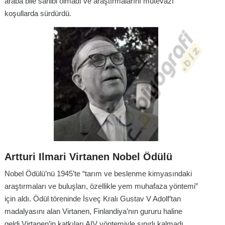
araba bile sahibi olmadı ve araştırmalarını mütevazı
koşullarda sürdürdü.
Artturi Ilmari Virtanen Nobel Ödülü
Nobel Ödülü’nü 1945’te “tarım ve beslenme kimyasındaki
araştırmaları ve buluşları, özellikle yem muhafaza yöntemi”
için aldı. Ödül töreninde İsveç Kralı Gustav V Adolf’tan
madalyasını alan Virtanen, Finlandiya’nın gururu haline
geldi.Virtanen’in katkıları AIV yöntemiyle sınırlı kalmadı.