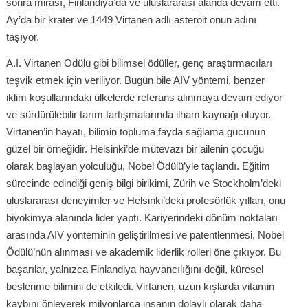
sonra mirası, Finlandiya’da ve uluslararası alanda devam etti.
Ay’da bir krater ve 1449 Virtanen adlı asteroit onun adını
taşıyor.
A.I. Virtanen Ödülü gibi bilimsel ödüller, genç araştırmacıları
teşvik etmek için veriliyor. Bugün bile AIV yöntemi, benzer
iklim koşullarındaki ülkelerde referans alınmaya devam ediyor
ve sürdürülebilir tarım tartışmalarında ilham kaynağı oluyor.
Virtanen’in hayatı, bilimin topluma fayda sağlama gücünün
güzel bir örneğidir. Helsinki’de mütevazı bir ailenin çocuğu
olarak başlayan yolculuğu, Nobel Ödülü’yle taçlandı. Eğitim
sürecinde edindiği geniş bilgi birikimi, Zürih ve Stockholm’deki
uluslararası deneyimler ve Helsinki’deki profesörlük yılları, onu
biyokimya alanında lider yaptı. Kariyerindeki dönüm noktaları
arasında AIV yönteminin geliştirilmesi ve patentlenmesi, Nobel
Ödülü’nün alınması ve akademik liderlik rolleri öne çıkıyor. Bu
başarılar, yalnızca Finlandiya hayvancılığını değil, küresel
beslenme bilimini de etkiledi. Virtanen, uzun kışlarda vitamin
kaybını önleyerek milyonlarca insanın dolaylı olarak daha