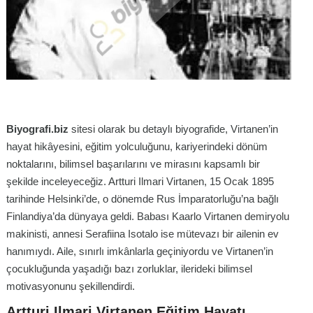
Biyografi.biz
sitesi olarak bu detaylı biyografide, Virtanen’in
hayat hikâyesini, eğitim yolculuğunu, kariyerindeki dönüm
noktalarını, bilimsel başarılarını ve mirasını kapsamlı bir
şekilde inceleyeceğiz. Artturi Ilmari Virtanen, 15 Ocak 1895
tarihinde Helsinki’de, o dönemde Rus İmparatorluğu’na bağlı
Finlandiya’da dünyaya geldi. Babası Kaarlo Virtanen demiryolu
makinisti, annesi Serafiina Isotalo ise mütevazı bir ailenin ev
hanımıydı. Aile, sınırlı imkânlarla geçiniyordu ve Virtanen’in
çocukluğunda yaşadığı bazı zorluklar, ilerideki bilimsel
motivasyonunu şekillendirdi.
Artturi Ilmari Virtanen Eğitim Hayatı