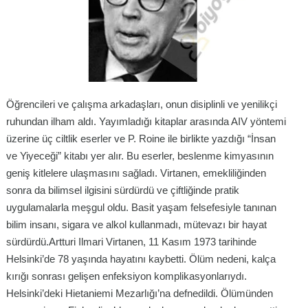
Öğrencileri ve çalışma arkadaşları, onun disiplinli ve yenilikçi
ruhundan ilham aldı. Yayımladığı kitaplar arasında AIV yöntemi
üzerine üç ciltlik eserler ve P. Roine ile birlikte yazdığı “İnsan
ve Yiyeceği” kitabı yer alır. Bu eserler, beslenme kimyasının
geniş kitlelere ulaşmasını sağladı. Virtanen, emekliliğinden
sonra da bilimsel ilgisini sürdürdü ve çiftliğinde pratik
uygulamalarla meşgul oldu. Basit yaşam felsefesiyle tanınan
bilim insanı, sigara ve alkol kullanmadı, mütevazı bir hayat
sürdürdü.Artturi Ilmari Virtanen, 11 Kasım 1973 tarihinde
Helsinki’de 78 yaşında hayatını kaybetti. Ölüm nedeni, kalça
kırığı sonrası gelişen enfeksiyon komplikasyonlarıydı.
Helsinki’deki Hietaniemi Mezarlığı’na defnedildi. Ölümünden