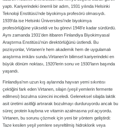
yaptı. Kariyerindeki önemli bir adım, 1931 yılında Helsinki
Teknoloji Enstitüsü’nde biyokimya profesörü olmasıydı.
1939’da ise Helsinki Üniversitesi’nde biyokimya
profesörlüğüne yükseldi ve bu görevi 1948’e kadar sürdürdü.
Aynı zamanda 1931’den itibaren Finlandiya Biyokimyasal
Araştırma Enstitüsü’nün direktörlüğünü üstlendi. Bu
pozisyonlar, Virtanen’e hem akademik hem de uygulamalı
araştırma imkânı sundu.Virtanen’in bilimsel kariyerindeki en
büyük dönüm noktası, 1920’lerin sonu ve 1930’ların başında
yaşandı.
Finlandiya’nın uzun kış aylarında hayvan yemi sıkıntısı
çektiğini fark eden Virtanen, silajın (yeşil yemlerin fermente
edilmesi) bozulma sürecini inceledi. Geleneksel silajda laktik
asit üretimi asitliği artırarak bozulmayı durduruyordu ancak bu
süreç protein kaybına ve vitamin azalmasına yol açıyordu.
Virtanen, bu sorunu çözmek için yeni bir yöntem geliştirdi:
Taze kesilen yeşil yemlere seyreltilmiş hidroklorik veya