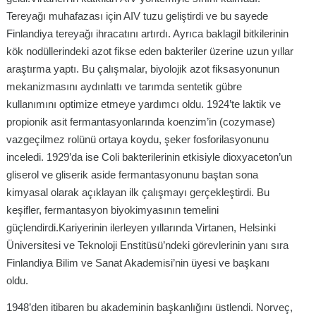
Tereyağı muhafazası için AIV tuzu geliştirdi ve bu sayede
Finlandiya tereyağı ihracatını artırdı. Ayrıca baklagil bitkilerinin
kök nodüllerindeki azot fikse eden bakteriler üzerine uzun yıllar
araştırma yaptı. Bu çalışmalar, biyolojik azot fiksasyonunun
mekanizmasını aydınlattı ve tarımda sentetik gübre
kullanımını optimize etmeye yardımcı oldu. 1924’te laktik ve
propionik asit fermantasyonlarında koenzim’in (cozymase)
vazgeçilmez rolünü ortaya koydu, şeker fosforilasyonunu
inceledi. 1929’da ise Coli bakterilerinin etkisiyle dioxyaceton’un
gliserol ve gliserik aside fermantasyonunu baştan sona
kimyasal olarak açıklayan ilk çalışmayı gerçekleştirdi. Bu
keşifler, fermantasyon biyokimyasının temelini
güçlendirdi.Kariyerinin ilerleyen yıllarında Virtanen, Helsinki
Üniversitesi ve Teknoloji Enstitüsü’ndeki görevlerinin yanı sıra
Finlandiya Bilim ve Sanat Akademisi’nin üyesi ve başkanı
oldu.
1948’den itibaren bu akademinin başkanlığını üstlendi. Norveç,