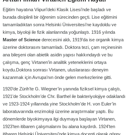
Eğitim hayatına Viipuri’deki Klasik Lisesi’nde başladı ve
burada disiplinli bir öğrenim sürecinden geçti. Lise eğitimini
tamamladıktan sonra Helsinki Üniversitesi’ne kaydoldu ve
kimya, biyoloji ile fizik alanlarında yoğunlaştı. 1916 yılında
Master of Science
derecesini aldı, 1919’da ise organik kimya
üzerine doktorasını tamamladı. Doktora tezi, çam reçinesinin
ana bileşeni olan abietik asidin yapısı hakkındaydı ve bu
çalışma, genç Virtanen’in analitik yeteneklerini ortaya
koydu.Doktora sonrası Virtanen, uluslararası deneyim
kazanmak için Avrupa’nın önde gelen merkezlerine gitti.
1920’de Zürih’te G. Wiegner’in yanında fiziksel kimya çalıştı,
1921’de Stockholm’de Chr. Barthel ile bakteriyolojiye odaklandı
ve 1923-1924 yıllarında yine Stockholm’de H. von Euler’in
laboratuvarında enzimoloji üzerine araştırmalar yaptı. Bu
dönemlerde biyokimyaya ilgi duymaya başlayan Virtanen,
1923’ten itibaren çalışmalarını bu alana kaydırdı. 1924’ten
itibaren Helsinki Üniversitesi’nde kimya doçenti olarak görev