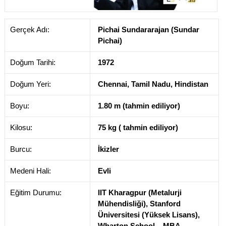
Gerçek Adı:
Pichai Sundararajan (Sundar
Pichai)
Doğum Tarihi:
1972
Doğum Yeri:
Chennai, Tamil Nadu, Hindistan
Boyu:
1.80 m (tahmin ediliyor)
Kilosu:
75 kg ( tahmin ediliyor)
Burcu:
İkizler
Medeni Hali:
Evli
Eğitim Durumu:
IIT Kharagpur (Metalurji
Mühendisliği), Stanford
Üniversitesi (Yüksek Lisans),
Wharton School – MBA