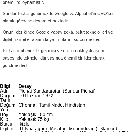
önemli rol oynamıştır.
Sundar Pichai günümüzde Google ve Alphabet’in CEO’su
olarak görevine devam etmektedir.
Onun liderliğinde Google yapay zekâ, bulut teknolojileri ve
dijital hizmetler alanında yatırımlarını sürdürmektedir.
Pichai, mühendislik geçmişi ve ürün odaklı yaklaşımı
sayesinde teknoloji dünyasında önemli bir lider olarak
görülmektedir.
Bilgi
Detay
Adı
Pichai Sundararajan (Sundar Pichai)
Doğum
10 Haziran 1972
Tarihi
Doğum
Chennai, Tamil Nadu, Hindistan
Yeri
Boy
Yaklaşık 180 cm
Kilo
Yaklaşık 75 kg
Burcu
İkizler
Eğitimi
IIT Kharagpur (Metalurji Mühendisliği), Stanford