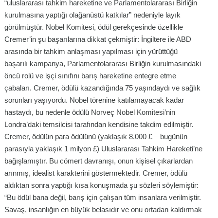
“uluslararası tahkim hareketine ve Parlamentolararası Birliğin
kurulmasına yaptığı olağanüstü katkılar” nedeniyle layık
görülmüştür. Nobel Komitesi, ödül gerekçesinde özellikle
Cremer’in şu başarılarına dikkat çekmiştir: İngiltere ile ABD
arasında bir tahkim anlaşması yapılması için yürüttüğü
başarılı kampanya, Parlamentolararası Birliğin kurulmasındaki
öncü rolü ve işçi sınıfını barış hareketine entegre etme
çabaları. Cremer, ödülü kazandığında 75 yaşındaydı ve sağlık
sorunları yaşıyordu. Nobel törenine katılamayacak kadar
hastaydı, bu nedenle ödülü Norveç Nobel Komitesi’nin
Londra’daki temsilcisi tarafından kendisine takdim edilmiştir.
Cremer, ödülün para ödülünü (yaklaşık 8.000 £ – bugünün
parasıyla yaklaşık 1 milyon £) Uluslararası Tahkim Hareketi’ne
bağışlamıştır. Bu cömert davranışı, onun kişisel çıkarlardan
arınmış, idealist karakterini göstermektedir. Cremer, ödülü
aldıktan sonra yaptığı kısa konuşmada şu sözleri söylemiştir:
“Bu ödül bana değil, barış için çalışan tüm insanlara verilmiştir.
Savaş, insanlığın en büyük belasıdır ve onu ortadan kaldırmak