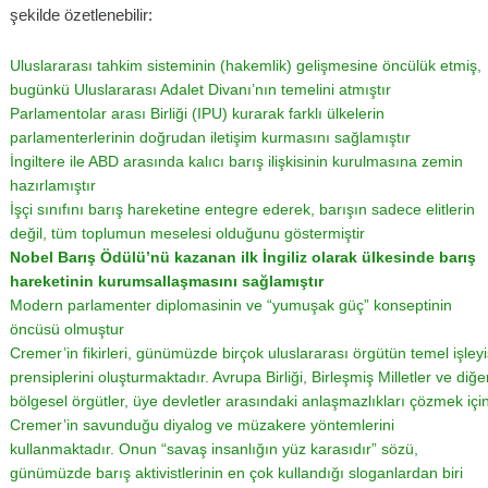
şekilde özetlenebilir:
Uluslararası tahkim sisteminin (hakemlik) gelişmesine öncülük etmiş,
bugünkü Uluslararası Adalet Divanı’nın temelini atmıştır
Parlamentolar arası Birliği (IPU) kurarak farklı ülkelerin
parlamenterlerinin doğrudan iletişim kurmasını sağlamıştır
İngiltere ile ABD arasında kalıcı barış ilişkisinin kurulmasına zemin
hazırlamıştır
İşçi sınıfını barış hareketine entegre ederek, barışın sadece elitlerin
değil, tüm toplumun meselesi olduğunu göstermiştir
Nobel Barış Ödülü’nü kazanan ilk İngiliz olarak ülkesinde barış
hareketinin kurumsallaşmasını sağlamıştır
Modern parlamenter diplomasinin ve “yumuşak güç” konseptinin
öncüsü olmuştur
Cremer’in fikirleri, günümüzde birçok uluslararası örgütün temel işleyi
prensiplerini oluşturmaktadır. Avrupa Birliği, Birleşmiş Milletler ve diğe
bölgesel örgütler, üye devletler arasındaki anlaşmazlıkları çözmek içi
Cremer’in savunduğu diyalog ve müzakere yöntemlerini
kullanmaktadır. Onun “savaş insanlığın yüz karasıdır” sözü,
günümüzde barış aktivistlerinin en çok kullandığı sloganlardan biri