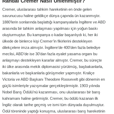
Randal Cremer Nasıl Ünlenmiştir?
Cremer, uluslararası tahkim hareketinin en önde gelen
savunucusu haline geldikçe dünya çapında ün kazanmıştır.
1880’lerin sonlarında başlattığı kampanyalarla İngiltere ve ABD
arasında bir tahkim anlaşması yapılması için yoğun baskı
oluşturmuştur. Bu kampanya o kadar başarılıydı ki, her iki
ülkede de binlerce kişi Cremer’in fikirlerini destekleyen
dilekçelere imza atmıştır. İngiltere’de 400’den fazla belediye
meclisi, ABD’de ise 30’dan fazla eyalet yasama organı bu
anlaşmayı destekleyen kararlar almıştır. Cremer, bu süreçte
iki ülke arasında mekik diplomasisi yürütmüş, başbakanlarla,
bakanlarla ve başkanlarla görüşmeler yapmıştır. Kraliçe
Victoria ve ABD Başkanı Theodore Roosevelt gibi dönemin en
güçlü isimleriyle yazışmalar gerçekleştirmiştir. 1903 yılında
Nobel Barış Ödülü’nü kazanması, onu uluslararası bir barış
kahramanı haline getirmiştir. Cremer, bu ödülü kazanan ilk
İngiliz olarak tarihe geçmiş ve ismi tüm dünyada duyulmuştur.
Ödül töreninde yaptığı konuşma, uluslararası barış hareketinin