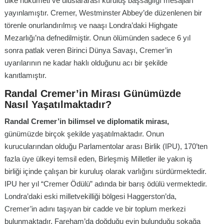
ülke hükümeti ve uluslararası kuruluş başsağlığı mesajları
yayınlamıştır. Cremer, Westminster Abbey’de düzenlenen bir
törenle onurlandırılmış ve naaşı Londra’daki Highgate
Mezarlığı’na defnedilmiştir. Onun ölümünden sadece 6 yıl
sonra patlak veren Birinci Dünya Savaşı, Cremer’in
uyarılarının ne kadar haklı olduğunu acı bir şekilde
kanıtlamıştır.
Randal Cremer’in Mirası Günümüzde
Nasıl Yaşatılmaktadır?
Randal Cremer’in bilimsel ve diplomatik mirası,
günümüzde birçok şekilde yaşatılmaktadır. Onun
kurucularından olduğu Parlamentolar arası Birlik (IPU), 170’ten
fazla üye ülkeyi temsil eden, Birleşmiş Milletler ile yakın iş
birliği içinde çalışan bir kuruluş olarak varlığını sürdürmektedir.
IPU her yıl “Cremer Ödülü” adında bir barış ödülü vermektedir.
Londra’daki eski milletvekilliği bölgesi Haggerston’da,
Cremer’in adını taşıyan bir cadde ve bir toplum merkezi
bulunmaktadır. Fareham’da doğduğu evin bulunduğu sokağa