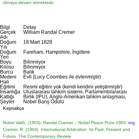
olmaya devam etmektedir.
Bilgi
Detay
Gerçek
William Randal Cremer
Adı
Doğum
18 Mart 1828
Yılı
Doğum
Fareham, Hampshire, İngiltere
Yeri
Boyu
Bilinmiyor
Kilosu
Bilinmiyor
Burcu
Balık
Medeni
Evli (Lucy Coombes ile evlenmiştir)
Hali
Eğitimi
Resmi eğitim yok (kendi kendini yetiştirmiştir)
İnsanlığa
Uluslararası tahkim sistemi, Parlamentolararası
Kattığı
Birlik (IPU), Anglo-Amerikan tahkim anlaşması,
Şeyler
Nobel Barış Ödülü
Kaynakça
Nobel Vakfı. (1903). Randal Cremer – Nobel Peace Prize 1903.
org
.
Cremer, R. (1904). International Arbitration: Its Past, Present and
Future. The Contemporary Review.