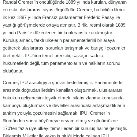
Randal Cremer’in öncülüğünde 1889 yılında kurulan, dünyanın
en eski uluslararası siyasi örgütüdür. Cremer, bu birliğin fikrini
ilk kez 1887 yılında Fransız parlamenter Frédéric Passy ile
yaptığı görüşmelerde ortaya atmıştır. Birlik, resmi olarak 1889
yılında Paris’te düzenlenen bir konferansta kurulmuştur.
Kuruluş amacı, farklı ülkelerin parlamenterlerini bir araya
getirerek uluslararası sorunları tartışmak ve barışçıl çözümler
üretmektir. IPU’nun temel prensibi, savaşın sadece
hükümetlerin değil, tüm parlamentoların ve halkların sorunu
olduğudur.
Cremer, IPU aracılığıyla şunları hedeflemiştir: Parlamenterler
arasında doğrudan iletişim kanalları oluşturmak, uluslararası
hukukun gelişmesini teşvik etmek, silahsızlanma konusunda
kamuoyu oluşturmak ve devletler arasındaki anlaşmazlıkların
tahkim yoluyla çözülmesini sağlamak. IPU, Cremer’in
ölümünden sonra büyümeye devam etmiş ve günümüzde
170’ten fazla üye ülkeyi temsil eden bir kuruluş haline gelmiştir.
Birleşmiş Milletler ile yakın iş birliği içinde çalışan IPU,