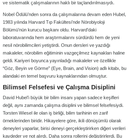
ve sistematik çalışmalarının haklı bir taçlandırılmasıydı.
Nobel Ödülü’nden sonra da çalışmalarına devam eden Hubel,
1983 yılında Harvard Tıp Fakültesi’nde Nörobiyoloji
Bölümü’nün kurucu başkanı oldu. Harvard’daki
laboratuvarında hem araştırmalarını sürdürdü hem de yeni
nesil nörobilimcileri yetiştirdi. Onun dersleri ve yazdığı
makaleler, nörobilim eğitiminin vazgeçilmez kaynakları haline
geldi. Kariyeri boyunca yayınladığı makaleler ve özellikle
“Göz, Beyin ve Görme” (Eye, Brain, and Vision) adlı kitabı, bu
alandaki en temel başvuru kaynaklarından olmuştur.
Bilimsel Felsefesi ve Çalışma Disiplini
David Hubel’i büyük bir bilim insanı yapan sadece keşifleri
değil, aynı zamanda çalışma disiplini ve bilimsel felsefesiydi.
Torsten Wiesel ile olan iş birliği, bilim tarihinin en zarif
örneklerinden biridir. Hikayelere göre, ikili dönüşümlü olarak
deneyleri yaparlar, birisi deneyi gerçekleştirirken diğeri verileri
kaydeder ve not alırdı. Daha sonra rollerini değiştirirlerdi. Bu