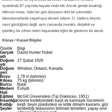
eyaletinde 87 yaşında hayata veda etti. Ancak geride bıraktığı
bilimsel miras, hala her gün dünyanın dört bir yanındaki
laboratuvarlarda yaşamaya devam ediyor. O, sadece beynin
nasıl gördüğünü değil, aynı zamanda meraklı, disiplinli ve
işbirlikçi bir zihnin neleri başarabileceğini de gösteren bir devdi.
Künye / Kişisel Bilgiler
Özellik
Bilgi
Gerçek
David Hunter Hubel
adı
Doğum
27 Şubat 1926
yılı
Doğum
Windsor, Ontario, Kanada
yeri
Boyu
1.78 m (tahmini)
Kilosu
75 kg (tahmini)
Burcu
Balık
Medeni
Evliydi
Hali
Eğitimi
McGill Üniversitesi (Tıp Doktorası, 1951)
İnsanlığa
Görme korteksindeki basit ve karmaşık hücrelerin
Kattığı
keşfi, beyin plastisitesi ve kritik dönem kavramı, göz
Şeyler
tembelliği tedavisinin bilimsel temelleri, yapay sinir