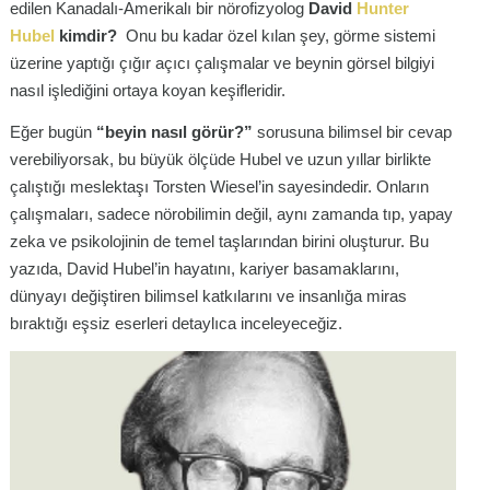
edilen Kanadalı-Amerikalı bir nörofizyolog
David
Hunter
Hubel
kimdir?
Onu bu kadar özel kılan şey, görme sistemi
üzerine yaptığı çığır açıcı çalışmalar ve beynin görsel bilgiyi
nasıl işlediğini ortaya koyan keşifleridir.
Eğer bugün
“beyin nasıl görür?”
sorusuna bilimsel bir cevap
verebiliyorsak, bu büyük ölçüde Hubel ve uzun yıllar birlikte
çalıştığı meslektaşı Torsten Wiesel’in sayesindedir. Onların
çalışmaları, sadece nörobilimin değil, aynı zamanda tıp, yapay
zeka ve psikolojinin de temel taşlarından birini oluşturur. Bu
yazıda, David Hubel’in hayatını, kariyer basamaklarını,
dünyayı değiştiren bilimsel katkılarını ve insanlığa miras
bıraktığı eşsiz eserleri detaylıca inceleyeceğiz.