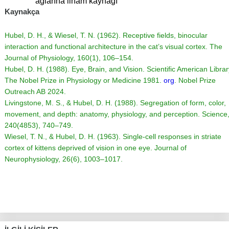
ağlarına ilham kaynağı
Kaynakça
Hubel, D. H., & Wiesel, T. N. (1962). Receptive fields, binocular
interaction and functional architecture in the cat’s visual cortex.
The
Journal of Physiology
, 160(1), 106–154.
Hubel, D. H. (1988).
Eye, Brain, and Vision
. Scientific American Librar
The Nobel Prize in Physiology or Medicine 1981.
org
. Nobel Prize
Outreach AB 2024.
Livingstone, M. S., & Hubel, D. H. (1988). Segregation of form, color,
movement, and depth: anatomy, physiology, and perception.
Science
240(4853), 740–749.
Wiesel, T. N., & Hubel, D. H. (1963). Single-cell responses in striate
cortex of kittens deprived of vision in one eye.
Journal of
Neurophysiology
, 26(6), 1003–1017.