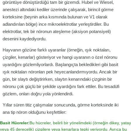
görüntüye dönüştürdüğü tam bir gizemdi. Hubel ve Wiesel,
anestezi altındaki kediler üzerinde çalışarak, birincil görme
korteksine (beynin arka kısmında bulunan ve V1 olarak
adlandırılan bölge) ince mikroelektrotlar yerleştirdiler. Bu
elektrotlar, tek bir nöronun ateşleme (aksiyon potansiyeli)
desenini kaydediyordu.
Hayvanın gözüne farklı uyaranlar (örneğin, ışık noktaları,
çizgiler, kenarlar) gösteriyor ve hangi uyaranın o özel nöronu
uyardığını gözlemliyorlardı. Başlangıçta bekledikleri gibi basit
ışık noktaları nöronları pek heyecanlandırmıyordu. Ancak bir
gün, bir slaytı değiştirirken, slaytın kenarındaki çizginin bir
nöronu çok güçlü bir şekilde uyardığını fark ettiler. Bu tesadüfi
gözlem, onları doğru yola yönlendirdi.
Yıllar süren titiz çalışmalar sonucunda, görme korteksinde iki
ana tip nöron olduğunu keşfettiler:
Basit Hücreler:
Bu hücreler, belirli bir yönelimdeki (örneğin dikey, yatay
veya 45 derecelik) çizgilere veya kenarlara tepki veriyordu. Ayrıca bu