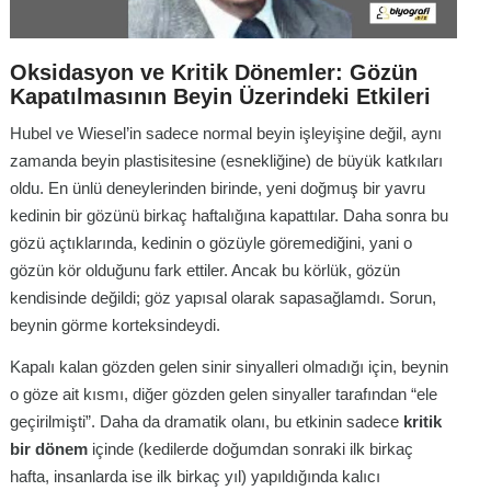
Oksidasyon ve Kritik Dönemler: Gözün
Kapatılmasının Beyin Üzerindeki Etkileri
Hubel ve Wiesel’in sadece normal beyin işleyişine değil, aynı
zamanda beyin plastisitesine (esnekliğine) de büyük katkıları
oldu. En ünlü deneylerinden birinde, yeni doğmuş bir yavru
kedinin bir gözünü birkaç haftalığına kapattılar. Daha sonra bu
gözü açtıklarında, kedinin o gözüyle göremediğini, yani o
gözün kör olduğunu fark ettiler. Ancak bu körlük, gözün
kendisinde değildi; göz yapısal olarak sapasağlamdı. Sorun,
beynin görme korteksindeydi.
Kapalı kalan gözden gelen sinir sinyalleri olmadığı için, beynin
o göze ait kısmı, diğer gözden gelen sinyaller tarafından “ele
geçirilmişti”. Daha da dramatik olanı, bu etkinin sadece
kritik
bir dönem
içinde (kedilerde doğumdan sonraki ilk birkaç
hafta, insanlarda ise ilk birkaç yıl) yapıldığında kalıcı