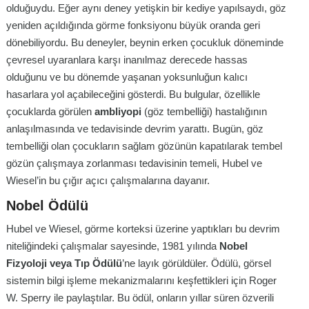
olduğuydu. Eğer aynı deney yetişkin bir kediye yapılsaydı, göz
yeniden açıldığında görme fonksiyonu büyük oranda geri
dönebiliyordu. Bu deneyler, beynin erken çocukluk döneminde
çevresel uyaranlara karşı inanılmaz derecede hassas
olduğunu ve bu dönemde yaşanan yoksunluğun kalıcı
hasarlara yol açabileceğini gösterdi. Bu bulgular, özellikle
çocuklarda görülen
ambliyopi
(göz tembelliği) hastalığının
anlaşılmasında ve tedavisinde devrim yarattı. Bugün, göz
tembelliği olan çocukların sağlam gözünün kapatılarak tembel
gözün çalışmaya zorlanması tedavisinin temeli, Hubel ve
Wiesel’in bu çığır açıcı çalışmalarına dayanır.
Nobel Ödülü
Hubel ve Wiesel, görme korteksi üzerine yaptıkları bu devrim
niteliğindeki çalışmalar sayesinde, 1981 yılında
Nobel
Fizyoloji veya Tıp Ödülü
’ne layık görüldüler. Ödülü, görsel
sistemin bilgi işleme mekanizmalarını keşfettikleri için Roger
W. Sperry ile paylaştılar. Bu ödül, onların yıllar süren özverili