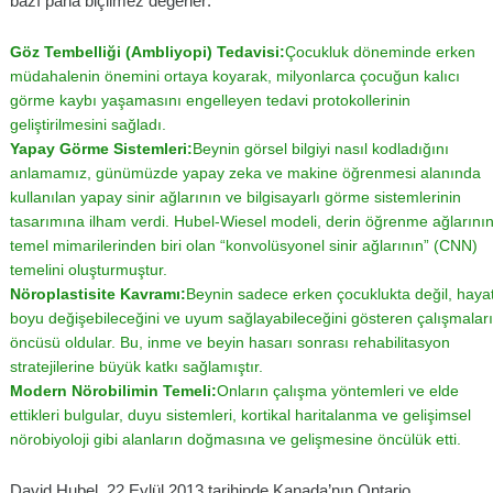
bazı paha biçilmez değerler:
Göz Tembelliği (Ambliyopi) Tedavisi:
Çocukluk döneminde erken
müdahalenin önemini ortaya koyarak, milyonlarca çocuğun kalıcı
görme kaybı yaşamasını engelleyen tedavi protokollerinin
geliştirilmesini sağladı.
Yapay Görme Sistemleri:
Beynin görsel bilgiyi nasıl kodladığını
anlamamız, günümüzde yapay zeka ve makine öğrenmesi alanında
kullanılan yapay sinir ağlarının ve bilgisayarlı görme sistemlerinin
tasarımına ilham verdi. Hubel-Wiesel modeli, derin öğrenme ağlarını
temel mimarilerinden biri olan “konvolüsyonel sinir ağlarının” (CNN)
temelini oluşturmuştur.
Nöroplastisite Kavramı:
Beynin sadece erken çocuklukta değil, haya
boyu değişebileceğini ve uyum sağlayabileceğini gösteren çalışmalar
öncüsü oldular. Bu, inme ve beyin hasarı sonrası rehabilitasyon
stratejilerine büyük katkı sağlamıştır.
Modern Nörobilimin Temeli:
Onların çalışma yöntemleri ve elde
ettikleri bulgular, duyu sistemleri, kortikal haritalanma ve gelişimsel
nörobiyoloji gibi alanların doğmasına ve gelişmesine öncülük etti.
David Hubel, 22 Eylül 2013 tarihinde Kanada’nın Ontario