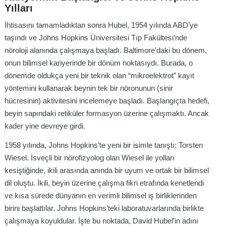
Yılları
İhtisasını tamamladıktan sonra Hubel, 1954 yılında ABD’ye
taşındı ve Johns Hopkins Üniversitesi Tıp Fakültesi’nde
nöroloji alanında çalışmaya başladı. Baltimore’daki bu dönem,
onun bilimsel kariyerinde bir dönüm noktasıydı. Burada, o
dönemde oldukça yeni bir teknik olan “mikroelektrot” kayıt
yöntemini kullanarak beynin tek bir nöronunun (sinir
hücresinin) aktivitesini incelemeye başladı. Başlangıçta hedefi,
beyin sapındaki retiküler formasyon üzerine çalışmaktı. Ancak
kader yine devreye girdi.
1958 yılında, Johns Hopkins’te yeni bir isimle tanıştı: Torsten
Wiesel. İsveçli bir nörofizyolog olan Wiesel ile yolları
kesiştiğinde, ikili arasında anında bir uyum ve ortak bir bilimsel
dil oluştu. İkili, beyin üzerine çalışma fikri etrafında kenetlendi
ve kısa sürede dünyanın en verimli bilimsel iş birliklerinden
birini başlattılar. Johns Hopkins’teki laboratuvarlarında birlikte
çalışmaya koyuldular. İşte bu noktada, David Hubel’in adını