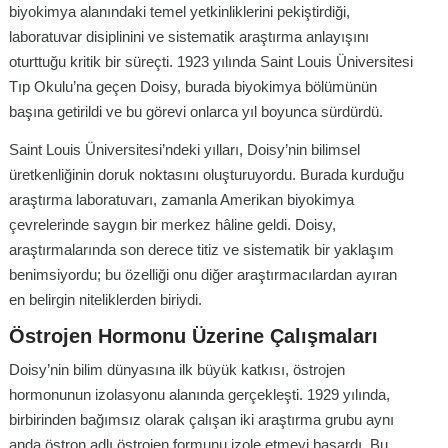
biyokimya alanındaki temel yetkinliklerini pekiştirdiği,
laboratuvar disiplinini ve sistematik araştırma anlayışını
oturttuğu kritik bir süreçti. 1923 yılında Saint Louis Üniversitesi
Tıp Okulu’na geçen Doisy, burada biyokimya bölümünün
başına getirildi ve bu görevi onlarca yıl boyunca sürdürdü.
Saint Louis Üniversitesi’ndeki yılları, Doisy’nin bilimsel
üretkenliğinin doruk noktasını oluşturuyordu. Burada kurduğu
araştırma laboratuvarı, zamanla Amerikan biyokimya
çevrelerinde saygın bir merkez hâline geldi. Doisy,
araştırmalarında son derece titiz ve sistematik bir yaklaşım
benimsiyordu; bu özelliği onu diğer araştırmacılardan ayıran
en belirgin niteliklerden biriydi.
Östrojen Hormonu Üzerine Çalışmaları
Doisy’nin bilim dünyasına ilk büyük katkısı, östrojen
hormonunun izolasyonu alanında gerçekleşti. 1929 yılında,
birbirinden bağımsız olarak çalışan iki araştırma grubu aynı
anda östron adlı östrojen formunu izole etmeyi başardı. Bu