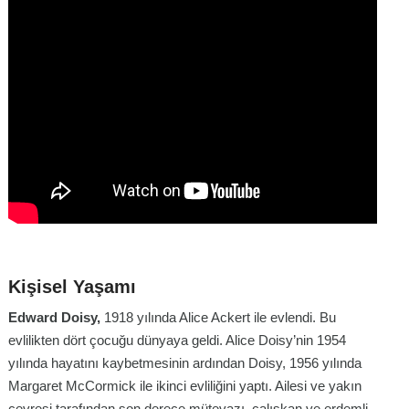
Kişisel Yaşamı
Edward Doisy,
1918 yılında Alice Ackert ile evlendi. Bu
evlilikten dört çocuğu dünyaya geldi. Alice Doisy’nin 1954
yılında hayatını kaybetmesinin ardından Doisy, 1956 yılında
Margaret McCormick ile ikinci evliliğini yaptı. Ailesi ve yakın
çevresi tarafından son derece mütevazı, çalışkan ve erdemli