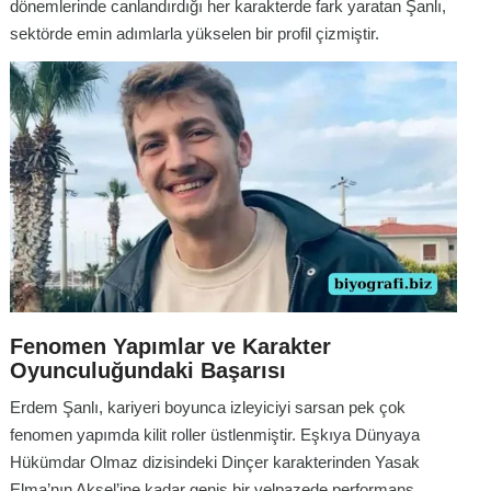
dönemlerinde canlandırdığı her karakterde fark yaratan Şanlı,
sektörde emin adımlarla yükselen bir profil çizmiştir.
Fenomen Yapımlar ve Karakter
Oyunculuğundaki Başarısı
Erdem Şanlı, kariyeri boyunca izleyiciyi sarsan pek çok
fenomen yapımda kilit roller üstlenmiştir.
Eşkıya Dünyaya
Hükümdar Olmaz
dizisindeki Dinçer karakterinden
Yasak
Elma
’nın Aksel’ine kadar geniş bir yelpazede performans