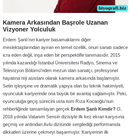
Kamera Arkasından Başrole Uzanan
Vizyoner Yolculuk
Erdem Şanlı’nın kariyer basamaklarını diğer
meslektaşlarından ayıran en temel özellik, onun sanatı sadece
icra eden değil, inşa eden bir perspektifle tanımasıdır. 2015
yılında kazandığı İstanbul Üniversitesi Radyo, Sinema ve
Televizyon Bölümü’nden mezun olan sanatçı, profesyonel
hayatına reji asistanı olarak kamera arkasında başlamıştır.
Setin işleyişine ve dramatik yapıya olan bu teknik hakimiyeti,
oyunculuk kariyerinde ona büyük bir avantaj sağlamıştır. Peki,
oyunculuğa geçiş sürecini usta isim Rıza Kocaoğlu’nun
rehberliğinde tamamlayan gerçek
Erdem Şanlı Kimdir?
O,
2018 yılında
Vatanım Sensin
dizisiyle ilk kez ekran karşısına
geçmiş ve ardından
Avlu
dizisinde sergilediği performansla
dikkatleri üzerine çekmeyi başarmıştır. Kariyerinin ilk