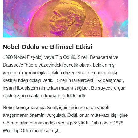
Nobel Ödülü ve Bilimsel Etkisi
1980 Nobel Fizyoloji veya Tıp Ödülü, Snell, Benacerraf ve
Dausset’e “hücre yüzeyindeki genetik olarak belirlenmiş
yapıların immünolojik tepkileri düzenlemesi” konusundaki
keşiflerinden dolayı verildi. Snell’in farelerdeki H-2 çalışması,
insan HLA sisteminin anlaşılmasını sağladı. Bu sayede organ
nakli başarı oranları dramatik şekilde arttı.
Nobel konuşmasında Snell, işbirliğinin ve uzun vadeli
araştırmanın önemini vurguladı. Ödül, onun mütevazı kişiliğine
rağmen bilim camiasındaki yerini pekiştirdi. Daha önce 1978
Wolf Tıp Ödülü’nü de almıştı.