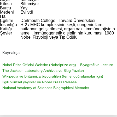
Kilosu
Bilinmiyor
Burcu
Yay
Medeni
Evliydi
Hali
Eğitimi
Dartmouth College, Harvard Üniversitesi
İnsanlığa
H-2 / MHC kompleksinin keşfi, congenic fare
Kattığı
hatlarının geliştirilmesi, organ nakli immünolojisinin
Şeyler
temeli, immünogenetik disiplininin kurulması, 1980
Nobel Fizyoloji veya Tıp Ödülü
Kaynakça:
Nobel Prize Official Website (Nobelprize.org) – Biyografi ve Lecture
The Jackson Laboratory Archives ve Blog Yazıları
Wikipedia ve Britannica biyografileri (temel doğrulamalar için)
İlgili bilimsel yayınlar ve Nobel Press Release
National Academy of Sciences Biographical Memoirs