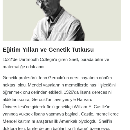
Eğitim Yılları ve Genetik Tutkusu
1922’de Dartmouth College’a giren Snell, burada bilim ve
matematiğe odaklandı.
Genetik profesörü John Gerould’un dersi hayatının dönüm
noktası oldu. Mendel yasalarının memelilerde nasıl işlediğini
öğrenmek onu derinden etkiledi. 1926’da lisans derecesini
aldıktan sonra, Gerould’un tavsiyesiyle Harvard
Üniversitesi’ne giderek ünlü genetikçi William E. Castle’ın
yanında yüksek lisans yapmaya başladı. Castle, memelilerde
Mendel kalıtımını araştıran ilk Amerikalı biyologdu. Snell’in
doktora tezi, farelerde gen bağlantısı (linkage) üzerineydi.