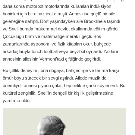
daha sonra motorbot motorlarında kullanılan indüksiyon
bobinleri için bir cihaz icat etmişti. Annesi ise güçlü bir aile
geleneğine sahipti. Dört yaşındayken aile Brookline’a taşındı
ve Snell burada mükemmel devlet okullarında eğitim gördü.
Çocukluğu bilim ve matematiğe meraklı geçti. Boş
zamanlarında astronomi ve fizik kitapları okur, bahçede
arkadaşlarıyla touch football veya beyzbol oynardı. Yazlarını
annesinin ailesinin Vermont’taki çiftliğinde geçirirdi.
Bu çiftlik deneyimi, ona doğaya, bahçeciliğe ve tarıma karşı
ömür boyu sürecek bir sevgi aşıladı. Ailede müzik de
önemliydi; annesi piyano çalar, hep birlikte şarkı söylerlerdi. Bu
kültürel zenginlik, Snell’in dengeli bir kişilik geliştirmesine
yardımcı oldu.