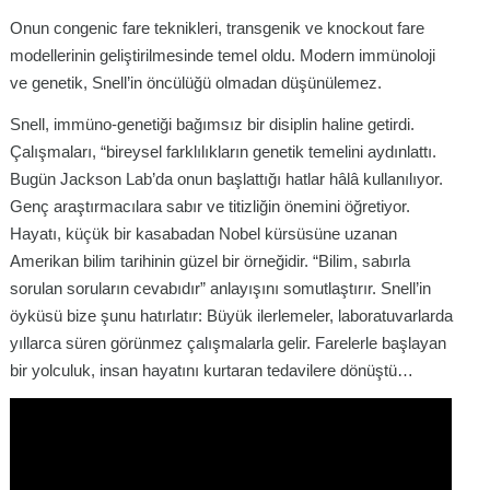
Onun congenic fare teknikleri, transgenik ve knockout fare
modellerinin geliştirilmesinde temel oldu. Modern immünoloji
ve genetik, Snell’in öncülüğü olmadan düşünülemez.
Snell, immüno-genetiği bağımsız bir disiplin haline getirdi.
Çalışmaları, “bireysel farklılıkların genetik temelini aydınlattı.
Bugün Jackson Lab’da onun başlattığı hatlar hâlâ kullanılıyor.
Genç araştırmacılara sabır ve titizliğin önemini öğretiyor.
Hayatı, küçük bir kasabadan Nobel kürsüsüne uzanan
Amerikan bilim tarihinin güzel bir örneğidir. “Bilim, sabırla
sorulan soruların cevabıdır” anlayışını somutlaştırır. Snell’in
öyküsü bize şunu hatırlatır: Büyük ilerlemeler, laboratuvarlarda
yıllarca süren görünmez çalışmalarla gelir. Farelerle başlayan
bir yolculuk, insan hayatını kurtaran tedavilere dönüştü…