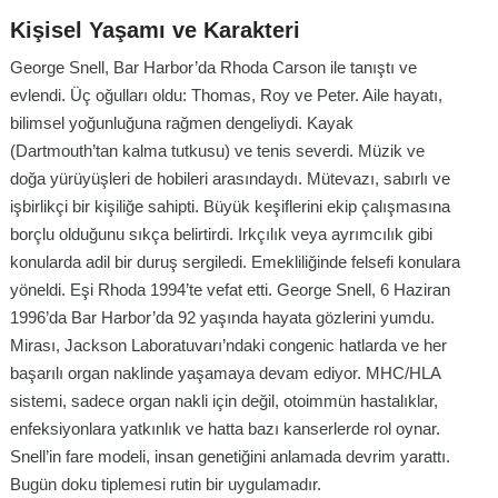
Kişisel Yaşamı ve Karakteri
George Snell, Bar Harbor’da Rhoda Carson ile tanıştı ve
evlendi. Üç oğulları oldu: Thomas, Roy ve Peter. Aile hayatı,
bilimsel yoğunluğuna rağmen dengeliydi. Kayak
(Dartmouth’tan kalma tutkusu) ve tenis severdi. Müzik ve
doğa yürüyüşleri de hobileri arasındaydı. Mütevazı, sabırlı ve
işbirlikçi bir kişiliğe sahipti. Büyük keşiflerini ekip çalışmasına
borçlu olduğunu sıkça belirtirdi. Irkçılık veya ayrımcılık gibi
konularda adil bir duruş sergiledi. Emekliliğinde felsefi konulara
yöneldi. Eşi Rhoda 1994’te vefat etti. George Snell, 6 Haziran
1996’da Bar Harbor’da 92 yaşında hayata gözlerini yumdu.
Mirası, Jackson Laboratuvarı’ndaki congenic hatlarda ve her
başarılı organ naklinde yaşamaya devam ediyor. MHC/HLA
sistemi, sadece organ nakli için değil, otoimmün hastalıklar,
enfeksiyonlara yatkınlık ve hatta bazı kanserlerde rol oynar.
Snell’in fare modeli, insan genetiğini anlamada devrim yarattı.
Bugün doku tiplemesi rutin bir uygulamadır.