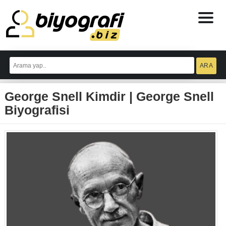
ataşehir
escort
George Snell Kimdir | George Snell
bodrum
escort
Biyografisi
izmit
escort
escort
antalya
antalya
escort