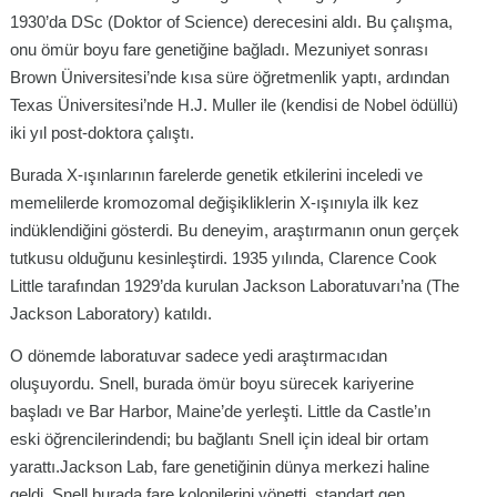
1930’da DSc (Doktor of Science) derecesini aldı. Bu çalışma,
onu ömür boyu fare genetiğine bağladı. Mezuniyet sonrası
Brown Üniversitesi’nde kısa süre öğretmenlik yaptı, ardından
Texas Üniversitesi’nde H.J. Muller ile (kendisi de Nobel ödüllü)
iki yıl post-doktora çalıştı.
Burada X-ışınlarının farelerde genetik etkilerini inceledi ve
memelilerde kromozomal değişikliklerin X-ışınıyla ilk kez
indüklendiğini gösterdi. Bu deneyim, araştırmanın onun gerçek
tutkusu olduğunu kesinleştirdi. 1935 yılında, Clarence Cook
Little tarafından 1929’da kurulan Jackson Laboratuvarı’na (The
Jackson Laboratory) katıldı.
O dönemde laboratuvar sadece yedi araştırmacıdan
oluşuyordu. Snell, burada ömür boyu sürecek kariyerine
başladı ve Bar Harbor, Maine’de yerleşti. Little da Castle’ın
eski öğrencilerindendi; bu bağlantı Snell için ideal bir ortam
yarattı.Jackson Lab, fare genetiğinin dünya merkezi haline
geldi. Snell burada fare kolonilerini yönetti, standart gen