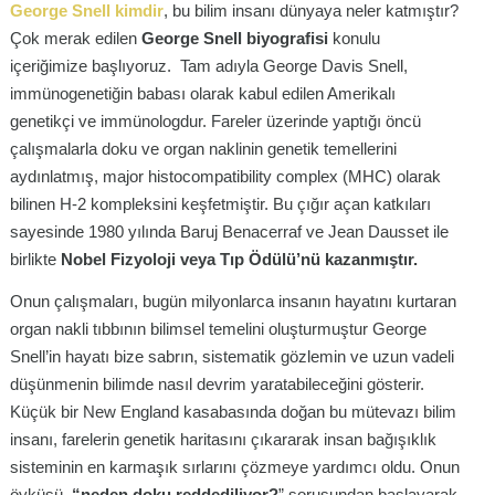
George Snell kimdir
, bu bilim insanı dünyaya neler katmıştır?
Çok merak edilen
George Snell biyografisi
konulu
içeriğimize başlıyoruz. Tam adıyla George Davis Snell,
immünogenetiğin babası olarak kabul edilen Amerikalı
genetikçi ve immünologdur. Fareler üzerinde yaptığı öncü
çalışmalarla doku ve organ naklinin genetik temellerini
aydınlatmış, major histocompatibility complex (MHC) olarak
bilinen H-2 kompleksini keşfetmiştir. Bu çığır açan katkıları
sayesinde 1980 yılında Baruj Benacerraf ve Jean Dausset ile
birlikte
Nobel Fizyoloji veya Tıp Ödülü’nü kazanmıştır.
Onun çalışmaları, bugün milyonlarca insanın hayatını kurtaran
organ nakli tıbbının bilimsel temelini oluşturmuştur George
Snell’in hayatı bize sabrın, sistematik gözlemin ve uzun vadeli
düşünmenin bilimde nasıl devrim yaratabileceğini gösterir.
Küçük bir New England kasabasında doğan bu mütevazı bilim
insanı, farelerin genetik haritasını çıkararak insan bağışıklık
sisteminin en karmaşık sırlarını çözmeye yardımcı oldu. Onun
öyküsü,
“neden doku reddediliyor?
” sorusundan başlayarak