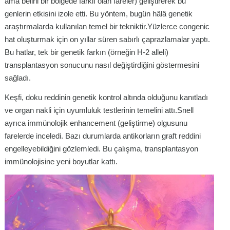
ama belirli bir bölgede farklı olan fareler) geliştirerek bu
genlerin etkisini izole etti. Bu yöntem, bugün hâlâ genetik
araştırmalarda kullanılan temel bir tekniktir.Yüzlerce congenic
hat oluşturmak için on yıllar süren sabırlı çaprazlamalar yaptı.
Bu hatlar, tek bir genetik farkın (örneğin H-2 alleli)
transplantasyon sonucunu nasıl değiştirdiğini göstermesini
sağladı.
Keşfi, doku reddinin genetik kontrol altında olduğunu kanıtladı
ve organ nakli için uyumluluk testlerinin temelini attı.Snell
ayrıca immünolojik enhancement (geliştirme) olgusunu
farelerde inceledi. Bazı durumlarda antikorların graft reddini
engelleyebildiğini gözlemledi. Bu çalışma, transplantasyon
immünolojisine yeni boyutlar kattı.