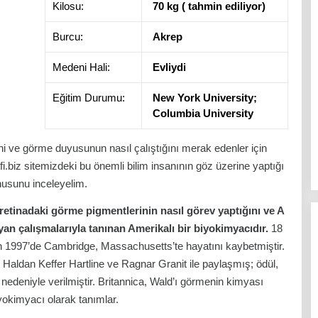
Kilosu:
70 kg ( tahmin ediliyor)
Burcu:
Akrep
Medeni Hali:
Evliydi
Eğitim Durumu:
New York University;
Columbia University
rihi ve görme duyusunun nasıl çalıştığını merak edenler için
i.biz sitemizdeki bu önemli bilim insanının göz üzerine yaptığı
usunu inceleyelim.
 retinadaki görme pigmentlerinin nasıl görev yaptığını ve A
yan çalışmalarıyla tanınan Amerikalı bir biyokimyacıdır.
18
1997’de Cambridge, Massachusetts’te hayatını kaybetmiştir.
 Haldan Keffer Hartline ve Ragnar Granit ile paylaşmış; ödül,
r nedeniyle verilmiştir. Britannica, Wald’ı görmenin kimyası
yokimyacı olarak tanımlar.