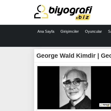
Ana Sayfa
Girişimciler
Oyuncular
S
ataşehir
escort
George Wald Kimdir | Geo
bodrum
escort
izmit
escort
escort
antalya
antalya
escort