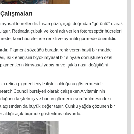
Çalışmaları
myasal temelleridir. İnsan gözü, ışığı doğrudan “görüntü” olarak
ulaşır. Retinada çubuk ve koni adı verilen fotoreseptör hücreleri
rmede, koni hücreler ise renkli ve ayrıntılı görmede önemlidir.
 vardır. Pigment sözcüğü burada renk veren basit bir madde
, ışık enerjisini biyokimyasal bir sinyale dönüştüren özel
pigmentlerin kimyasal yapısını ve ışıkla nasıl değiştiğini
in retina pigmentleriyle ilişkili olduğunu göstermesidir.
earch Council bursiyeri olarak çalışırken A vitamininin
i olduğunu keşfetmiş ve bunun görmenin sürdürülmesindeki
a açısından da büyük değer taşır. Çünkü yağda çözünen bir
r aldığı açık biçimde gösterilmiş oluyordu.