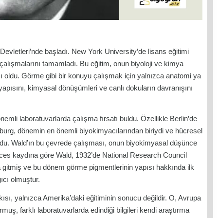
Devletleri’nde başladı. New York University’de lisans eğitimi
çalışmalarını tamamladı. Bu eğitim, onun biyoloji ve kimya
 oldu. Görme gibi bir konuyu çalışmak için yalnızca anatomi ya
in yapısını, kimyasal dönüşümleri ve canlı dokuların davranışını
li laboratuvarlarda çalışma fırsatı buldu. Özellikle Berlin’de
burg, dönemin en önemli biyokimyacılarından biriydi ve hücresel
ordu. Wald’ın bu çevrede çalışması, onun biyokimyasal düşünce
ences kaydına göre Wald, 1932’de National Research Council
a gitmiş ve bu dönem görme pigmentlerinin yapısı hakkında ilk
ıcı olmuştur.
kısı, yalnızca Amerika’daki eğitiminin sonucu değildir. O, Avrupa
ş, farklı laboratuvarlarda edindiği bilgileri kendi araştırma