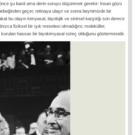
 önce şu basit ama derin soruyu düşünmek gerekir: İnsan gözü
 bebeğinden geçer, retinaya ulaşır ve sonra beynimizde bir
at bu olayın kimyasal, biyolojik ve sinirsel karşılığı son derece
nızca fiziksel bir ışık meselesi olmadığını; moleküller,
da kurulan hassas bir biyokimyasal süreç olduğunu göstermesidir.