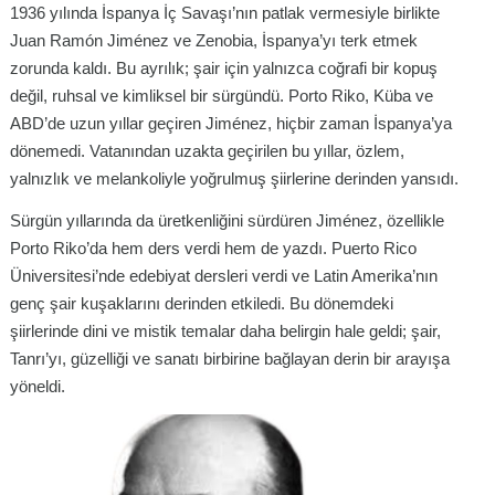
1936 yılında İspanya İç Savaşı’nın patlak vermesiyle birlikte
Juan Ramón Jiménez ve Zenobia, İspanya’yı terk etmek
zorunda kaldı. Bu ayrılık; şair için yalnızca coğrafi bir kopuş
değil, ruhsal ve kimliksel bir sürgündü. Porto Riko, Küba ve
ABD’de uzun yıllar geçiren Jiménez, hiçbir zaman İspanya’ya
dönemedi. Vatanından uzakta geçirilen bu yıllar, özlem,
yalnızlık ve melankoliyle yoğrulmuş şiirlerine derinden yansıdı.
Sürgün yıllarında da üretkenliğini sürdüren Jiménez, özellikle
Porto Riko’da hem ders verdi hem de yazdı. Puerto Rico
Üniversitesi’nde edebiyat dersleri verdi ve Latin Amerika’nın
genç şair kuşaklarını derinden etkiledi. Bu dönemdeki
şiirlerinde dini ve mistik temalar daha belirgin hale geldi; şair,
Tanrı’yı, güzelliği ve sanatı birbirine bağlayan derin bir arayışa
yöneldi.