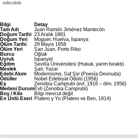
edecektir.
Bilgi
Detay
Tam Adı
Juan Ramón Jiménez Mantecón
Doğum Tarihi
23 Aralık 1881
Doğum Yeri
Moguer, Huelva, İspanya
Ölüm Tarihi
29 Mayıs 1958
Ölüm Yeri
San Juan, Porto Riko
Burcu
Oğlak
Uyruk
İspanyol
Eğitim
Sevilla Üniversitesi (Hukuk, yarım bıraktı)
Meslek
Şair, Yazar
Edebi Akım
Modernismo, Saf Şiir (Poesía Desnuda)
Ödüller
Nobel Edebiyat Ödülü (1956)
Eş
Zenobia Camprubí (evl. 1916 – ölm. 1956)
Medeni Durum
Evli (Zenobia Camprubí)
Boy / Kilo
Bilgi mevcut değil
En Ünlü Eseri
Platero y Yo (Platero ve Ben, 1914)