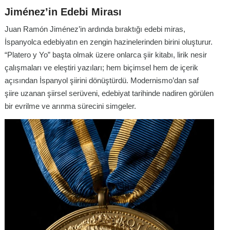
Jiménez’in Edebi Mirası
Juan Ramón Jiménez’in ardında bıraktığı edebi miras,
İspanyolca edebiyatın en zengin hazinelerinden birini oluşturur.
“Platero y Yo” başta olmak üzere onlarca şiir kitabı, lirik nesir
çalışmaları ve eleştiri yazıları; hem biçimsel hem de içerik
açısından İspanyol şiirini dönüştürdü. Modernismo’dan saf
şiire uzanan şiirsel serüveni, edebiyat tarihinde nadiren görülen
bir evrilme ve arınma sürecini simgeler.