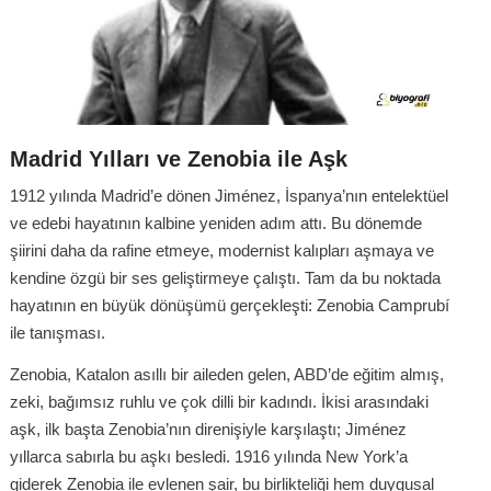
Madrid Yılları ve Zenobia ile Aşk
1912 yılında Madrid’e dönen Jiménez, İspanya’nın entelektüel
ve edebi hayatının kalbine yeniden adım attı. Bu dönemde
şiirini daha da rafine etmeye, modernist kalıpları aşmaya ve
kendine özgü bir ses geliştirmeye çalıştı. Tam da bu noktada
hayatının en büyük dönüşümü gerçekleşti: Zenobia Camprubí
ile tanışması.
Zenobia, Katalon asıllı bir aileden gelen, ABD’de eğitim almış,
zeki, bağımsız ruhlu ve çok dilli bir kadındı. İkisi arasındaki
aşk, ilk başta Zenobia’nın direnişiyle karşılaştı; Jiménez
yıllarca sabırla bu aşkı besledi. 1916 yılında New York’a
giderek Zenobia ile evlenen şair, bu birlikteliği hem duygusal