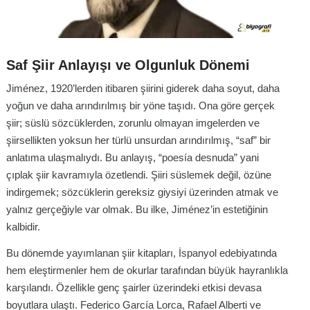
Saf Şiir Anlayışı ve Olgunluk Dönemi
Jiménez, 1920’lerden itibaren şiirini giderek daha soyut, daha
yoğun ve daha arındırılmış bir yöne taşıdı. Ona göre gerçek
şiir; süslü sözcüklerden, zorunlu olmayan imgelerden ve
şiirsellikten yoksun her türlü unsurdan arındırılmış, “saf” bir
anlatıma ulaşmalıydı. Bu anlayış, “poesía desnuda” yani
çıplak şiir kavramıyla özetlendi. Şiiri süslemek değil, özüne
indirgemek; sözcüklerin gereksiz giysiyi üzerinden atmak ve
yalnız gerçeğiyle var olmak. Bu ilke, Jiménez’in estetiğinin
kalbidir.
Bu dönemde yayımlanan şiir kitapları, İspanyol edebiyatında
hem eleştirmenler hem de okurlar tarafından büyük hayranlıkla
karşılandı. Özellikle genç şairler üzerindeki etkisi devasa
boyutlara ulaştı. Federico García Lorca, Rafael Alberti ve