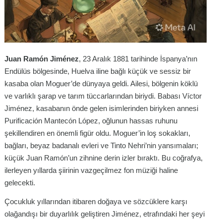
Juan Ramón Jiménez
, 23 Aralık 1881 tarihinde İspanya’nın
Endülüs bölgesinde, Huelva iline bağlı küçük ve sessiz bir
kasaba olan Moguer’de dünyaya geldi. Ailesi, bölgenin köklü
ve varlıklı şarap ve tarım tüccarlarından biriydi. Babası Víctor
Jiménez, kasabanın önde gelen isimlerinden biriyken annesi
Purificación Mantecón López, oğlunun hassas ruhunu
şekillendiren en önemli figür oldu. Moguer’in loş sokakları,
bağları, beyaz badanalı evleri ve Tinto Nehri’nin yansımaları;
küçük Juan Ramón’un zihnine derin izler bıraktı. Bu coğrafya,
ilerleyen yıllarda şiirinin vazgeçilmez fon müziği haline
gelecekti.
Çocukluk yıllarından itibaren doğaya ve sözcüklere karşı
olağandışı bir duyarlılık geliştiren Jiménez, etrafındaki her şeyi