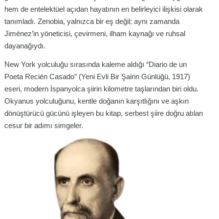
hem de entelektüel açıdan hayatının en belirleyici ilişkisi olarak
tanımladı. Zenobia, yalnızca bir eş değil; aynı zamanda
Jiménez’in yöneticisi, çevirmeni, ilham kaynağı ve ruhsal
dayanağıydı.
New York yolculuğu sırasında kaleme aldığı “Diario de un
Poeta Recién Casado” (Yeni Evli Bir Şairin Günlüğü, 1917)
eseri, modern İspanyolca şiirin kilometre taşlarından biri oldu.
Okyanus yolculuğunu, kentle doğanın karşıtlığını ve aşkın
dönüştürücü gücünü işleyen bu kitap, serbest şiire doğru atılan
cesur bir adımı simgeler.