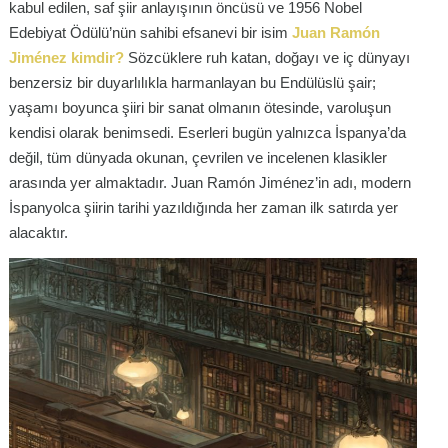
kabul edilen, saf şiir anlayışının öncüsü ve 1956 Nobel
Edebiyat Ödülü’nün sahibi efsanevi bir isim
Juan Ramón
Jiménez kimdir?
Sözcüklere ruh katan, doğayı ve iç dünyayı
benzersiz bir duyarlılıkla harmanlayan bu Endülüslü şair;
yaşamı boyunca şiiri bir sanat olmanın ötesinde, varoluşun
kendisi olarak benimsedi. Eserleri bugün yalnızca İspanya’da
değil, tüm dünyada okunan, çevrilen ve incelenen klasikler
arasında yer almaktadır. Juan Ramón Jiménez’in adı, modern
İspanyolca şiirin tarihi yazıldığında her zaman ilk satırda yer
alacaktır.