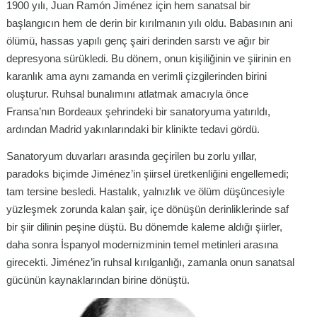
1900 yılı, Juan Ramón Jiménez için hem sanatsal bir
başlangıcın hem de derin bir kırılmanın yılı oldu. Babasının ani
ölümü, hassas yapılı genç şairi derinden sarstı ve ağır bir
depresyona sürükledi. Bu dönem, onun kişiliğinin ve şiirinin en
karanlık ama aynı zamanda en verimli çizgilerinden birini
oluşturur. Ruhsal bunalımını atlatmak amacıyla önce
Fransa’nın Bordeaux şehrindeki bir sanatoryuma yatırıldı,
ardından Madrid yakınlarındaki bir klinikte tedavi gördü.
Sanatoryum duvarları arasında geçirilen bu zorlu yıllar,
paradoks biçimde Jiménez’in şiirsel üretkenliğini engellemedi;
tam tersine besledi. Hastalık, yalnızlık ve ölüm düşüncesiyle
yüzleşmek zorunda kalan şair, içe dönüşün derinliklerinde saf
bir şiir dilinin peşine düştü. Bu dönemde kaleme aldığı şiirler,
daha sonra İspanyol modernizminin temel metinleri arasına
girecekti. Jiménez’in ruhsal kırılganlığı, zamanla onun sanatsal
gücünün kaynaklarından birine dönüştü.