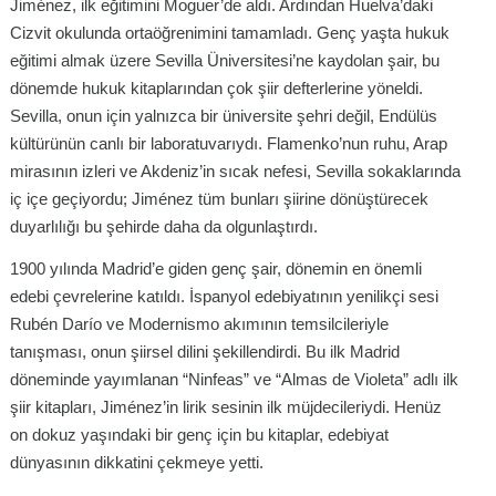
Jiménez, ilk eğitimini Moguer’de aldı. Ardından Huelva’daki
Cizvit okulunda ortaöğrenimini tamamladı. Genç yaşta hukuk
eğitimi almak üzere Sevilla Üniversitesi’ne kaydolan şair, bu
dönemde hukuk kitaplarından çok şiir defterlerine yöneldi.
Sevilla, onun için yalnızca bir üniversite şehri değil, Endülüs
kültürünün canlı bir laboratuvarıydı. Flamenko’nun ruhu, Arap
mirasının izleri ve Akdeniz’in sıcak nefesi, Sevilla sokaklarında
iç içe geçiyordu; Jiménez tüm bunları şiirine dönüştürecek
duyarlılığı bu şehirde daha da olgunlaştırdı.
1900 yılında Madrid’e giden genç şair, dönemin en önemli
edebi çevrelerine katıldı. İspanyol edebiyatının yenilikçi sesi
Rubén Darío ve Modernismo akımının temsilcileriyle
tanışması, onun şiirsel dilini şekillendirdi. Bu ilk Madrid
döneminde yayımlanan “Ninfeas” ve “Almas de Violeta” adlı ilk
şiir kitapları, Jiménez’in lirik sesinin ilk müjdecileriydi. Henüz
on dokuz yaşındaki bir genç için bu kitaplar, edebiyat
dünyasının dikkatini çekmeye yetti.