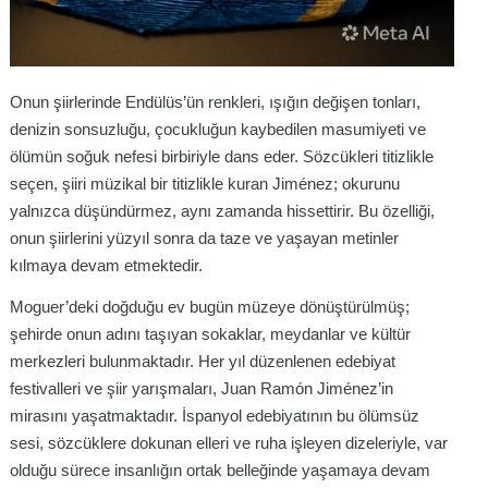
Onun şiirlerinde Endülüs’ün renkleri, ışığın değişen tonları,
denizin sonsuzluğu, çocukluğun kaybedilen masumiyeti ve
ölümün soğuk nefesi birbiriyle dans eder. Sözcükleri titizlikle
seçen, şiiri müzikal bir titizlikle kuran Jiménez; okurunu
yalnızca düşündürmez, aynı zamanda hissettirir. Bu özelliği,
onun şiirlerini yüzyıl sonra da taze ve yaşayan metinler
kılmaya devam etmektedir.
Moguer’deki doğduğu ev bugün müzeye dönüştürülmüş;
şehirde onun adını taşıyan sokaklar, meydanlar ve kültür
merkezleri bulunmaktadır. Her yıl düzenlenen edebiyat
festivalleri ve şiir yarışmaları, Juan Ramón Jiménez’in
mirasını yaşatmaktadır. İspanyol edebiyatının bu ölümsüz
sesi, sözcüklere dokunan elleri ve ruha işleyen dizeleriyle, var
olduğu sürece insanlığın ortak belleğinde yaşamaya devam